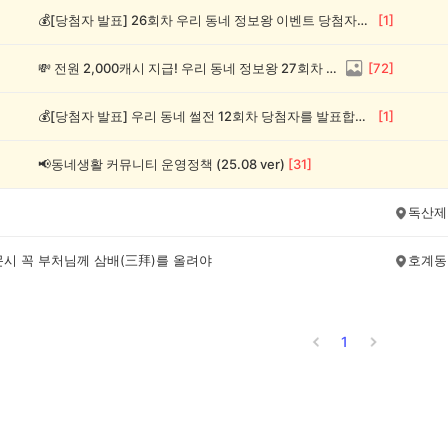
💰[당첨자 발표] 26회차 우리 동네 정보왕 이벤트 당첨자를 발표합니다!
[
1
]
💸 전원 2,000캐시 지급! 우리 동네 정보왕 27회차 (~8/10)
[
72
]
💰[당첨자 발표] 우리 동네 썰전 12회차 당첨자를 발표합니다!
[
1
]
📢동네생활 커뮤니티 운영정책 (25.08 ver)
[
31
]
독산제
문시 꼭 부처님께 삼배(三拜)를 올려야
호계동
1