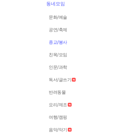
동네모임
문화/예술
공연/축제
종교/봉사
친목/모임
인문/과학
독서/글쓰기
반려동물
요리/제조
여행/캠핑
음악/악기