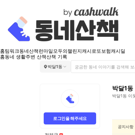
홈
팀워크
동네산책
런마일
모두의챌린지
캐시로또
보험
캐시딜
홈
동네 생활
주변 산책
산책 기록
박달1동
박달1동
박달1동
이웃
박
달
로그인을 해주세요
1
동
공지사항
종
전체글