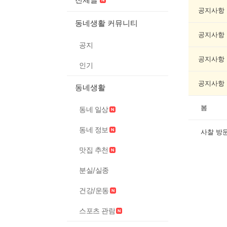
교/
봉
공지사항
사
동네생활 커뮤니티
게
공지사항
시
공지
글
목
공지사항
인기
록
공지사항
동네생활
봄
동네 일상
동네 정보
사찰 방
맛집 추천
분실/실종
건강/운동
스포츠 관람