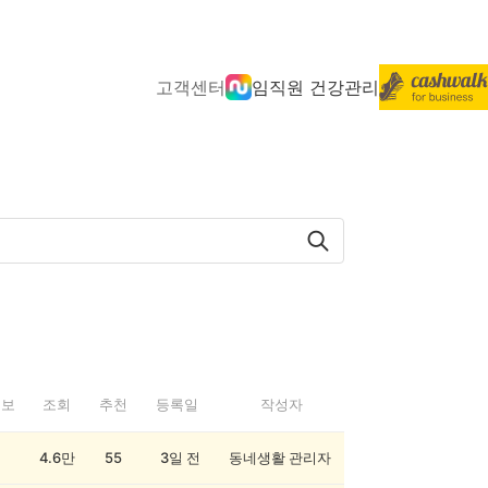
고객센터
임직원 건강관리
정보
조회
추천
등록일
작성자
4.6만
55
3일 전
동네생활 관리자