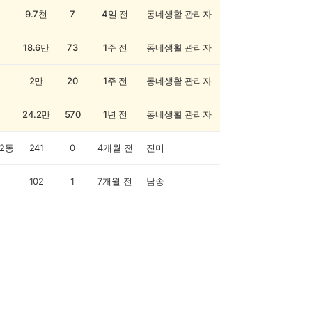
9.7천
7
4일 전
동네생활 관리자
18.6만
73
1주 전
동네생활 관리자
2만
20
1주 전
동네생활 관리자
24.2만
570
1년 전
동네생활 관리자
2동
241
0
4개월 전
진미
102
1
7개월 전
남송