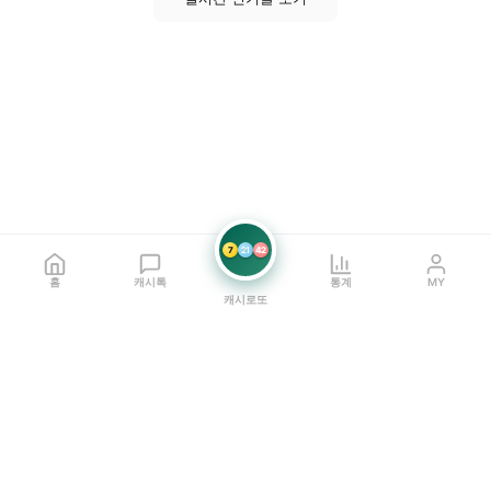
7
21
42
홈
캐시톡
통계
MY
캐시로또