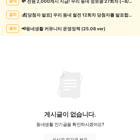
💸 전원 2,000캐시 지급! 우리 동네 정보왕 27회차 (~8/10)
공지
제
조
💰[당첨자 발표] 우리 동네 썰전 12회차 당첨자를 발표합니다!
공지
게
시
글
📢동네생활 커뮤니티 운영정책 (25.08 ver)
공지
목
록
게시글이 없습니다.
동네생활 인기글을 확인하시겠어요?
실시간 인기글 보기