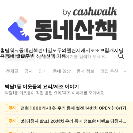
홈
팀워크
동네산책
런마일
모두의챌린지
캐시로또
보험
캐시딜
홈
동네 생활
주변 산책
산책 기록
박달1동
전체글
공지
인기
동네 일상
동네 정보
맛집 추천
분실
박달1동
이웃들의
요리/제조
이야기
박달1동
이웃들이 직접 올린
요리/제조
이야기를 모아봐요
박
전원 1,000캐시! 🥳 우리 동네 썰전 14회차 OPEN (~8/17)
공지
달
1
동
💰[당첨자 발표] 26회차 우리 동네 정보왕 이벤트 당첨자를 발표합니다!
공지
요
리/