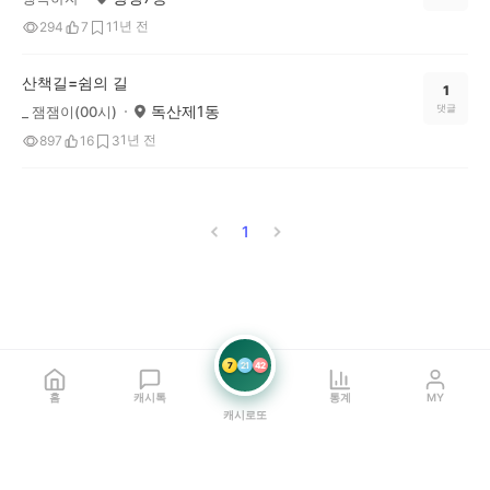
1년 전
294
7
1
산책길=쉼의 길
1
독산제1동
댓글
_ 잼잼이(00시)
1년 전
897
16
3
1
7
21
42
홈
캐시톡
통계
MY
캐시로또