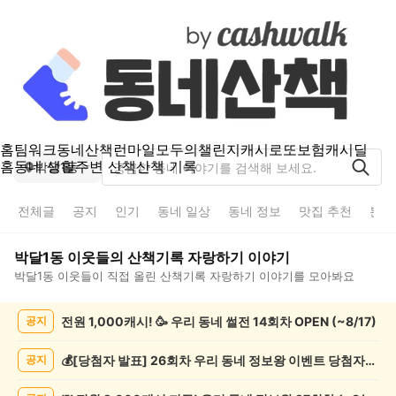
홈
팀워크
동네산책
런마일
모두의챌린지
캐시로또
보험
캐시딜
홈
동네 생활
주변 산책
산책 기록
박달1동
전체글
공지
인기
동네 일상
동네 정보
맛집 추천
분실
박달1동
이웃들의
산책기록 자랑하기
이야기
박달1동
이웃들이 직접 올린
산책기록 자랑하기
이야기를 모아봐요
박
전원 1,000캐시! 🥳 우리 동네 썰전 14회차 OPEN (~8/17)
공지
달
1
동
💰[당첨자 발표] 26회차 우리 동네 정보왕 이벤트 당첨자를 발표합니다!
공지
산
책