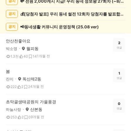
💸 전원 2,000캐시 지급! 우리 동네 정보왕 27회차 (~8/10)
공지
기
록
💰[당첨자 발표] 우리 동네 썰전 12회차 당첨자를 발표합니다!
공지
자
랑
하
📢동네생활 커뮤니티 운영정책 (25.08 ver)
공지
기
게
안산천좋아요
시
2
월피동
댓글
박소영
글
목
1개월 전
1.3천
40
14
록
봄
1
독산제2동
댓글
진미
4개월 전
222
2
2
초막골생태공원의 가을풍경
0
산본동
댓글
하늘사랑
9개월 전
253
2
0