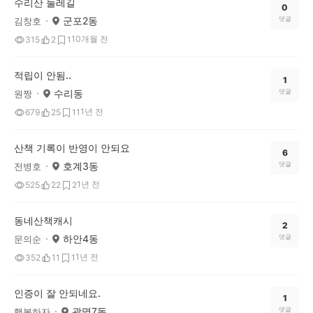
수리산 둘레길
0
군포2동
댓글
김창호
10개월 전
315
2
1
적립이 안됨..
1
수리동
댓글
원짱
1년 전
679
25
11
산책 기록이 반영이 안되요
6
호계3동
댓글
전병호
1년 전
525
22
2
동네산책캐시
2
하안4동
댓글
문의순
1년 전
352
11
1
인증이 잘 안되네요.
1
광명7동
댓글
행복하자