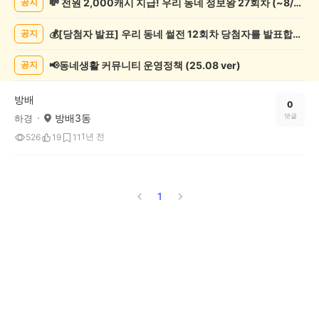
💸 전원 2,000캐시 지급! 우리 동네 정보왕 27회차 (~8/10)
공지
악
기
💰[당첨자 발표] 우리 동네 썰전 12회차 당첨자를 발표합니다!
공지
게
시
글
📢동네생활 커뮤니티 운영정책 (25.08 ver)
공지
목
록
방배
0
방배3동
댓글
하경
1년 전
526
19
11
1