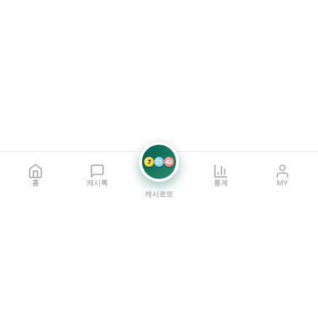
7
21
42
홈
캐시톡
통계
MY
캐시로또