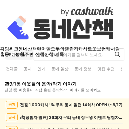
홈
팀워크
동네산책
런마일
모두의챌린지
캐시로또
보험
캐시딜
홈
동네 생활
주변 산책
산책 기록
관양1동
전체글
공지
인기
동네 일상
동네 정보
맛집 추천
분실
관양1동
이웃들의
음악/악기
이야기
관양1동
이웃들이 직접 올린
음악/악기
이야기를 모아봐요
관
전원 1,000캐시! 🥳 우리 동네 썰전 14회차 OPEN (~8/17)
공지
양
1
동
💰[당첨자 발표] 26회차 우리 동네 정보왕 이벤트 당첨자를 발표합니다!
공지
음
악/