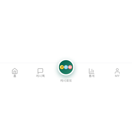
7
21
42
홈
캐시톡
통계
MY
캐시로또