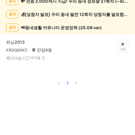
💸 전원 2,000캐시 지급! 우리 동네 정보왕 27회차 (~8/10)
공지
오
락
💰[당첨자 발표] 우리 동네 썰전 12회차 당첨자를 발표합니다!
공지
게
시
글
📢동네생활 커뮤니티 운영정책 (25.08 ver)
공지
목
록
위닝2013
0
안양4동
댓글
KRQQB9XZ
9개월 전
206
3
1
1