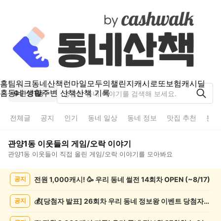
홈
팀워크
동네산책
런마일
모두의챌린지
캐시로또
보험
캐시딜
홈
동네 생활
주변 산책
산책 기록
관양1동
전체글
공지
인기
동네 일상
동네 정보
맛집 추천
분실
관양1동
이웃들의
게임/오락
이야기
관양1동
이웃들이 직접 올린
게임/오락
이야기를 모아봐요
관
전원 1,000캐시! 🥳 우리 동네 썰전 14회차 OPEN (~8/17)
공지
양
1
동
💰[당첨자 발표] 26회차 우리 동네 정보왕 이벤트 당첨자를 발표합니다!
공지
게
임/