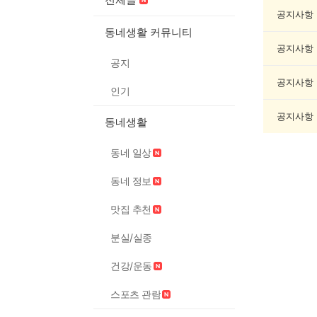
문/
과
공지사항
학
동네생활 커뮤니티
게
공지사항
시
공지
글
목
공지사항
인기
록
공지사항
동네생활
동네 일상
동네 정보
맛집 추천
분실/실종
건강/운동
스포츠 관람