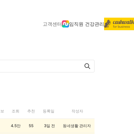
고객센터
임직원 건강관리
정보
조회
추천
등록일
작성자
4.5만
55
3일 전
동네생활 관리자