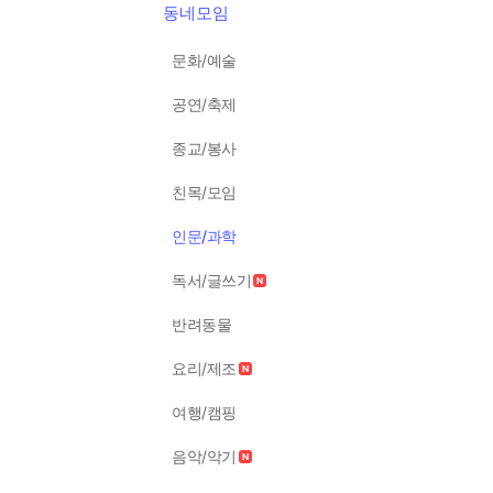
동네모임
문화/예술
공연/축제
종교/봉사
친목/모임
인문/과학
독서/글쓰기
반려동물
요리/제조
여행/캠핑
음악/악기