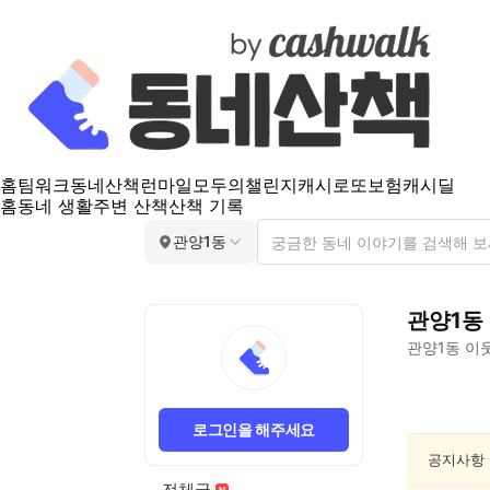
홈
팀워크
동네산책
런마일
모두의챌린지
캐시로또
보험
캐시딜
홈
동네 생활
주변 산책
산책 기록
관양1동
관양1동
관양1동
이웃
관
양
로그인을 해주세요
1
동
공지사항
인
전체글