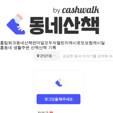
홈
팀워크
동네산책
런마일
모두의챌린지
캐시로또
보험
캐시딜
홈
동네 생활
주변 산책
산책 기록
관양1동
로그인을 해주세요
전체글