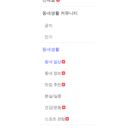
동네생활 커뮤니티
공지
인기
동네생활
동네 일상
동네 정보
맛집 추천
분실/실종
건강/운동
스포츠 관람