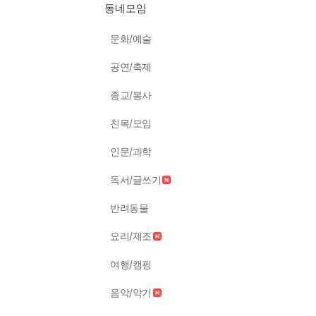
동네모임
문화/예술
공연/축제
종교/봉사
친목/모임
인문/과학
독서/글쓰기
반려동물
요리/제조
여행/캠핑
음악/악기