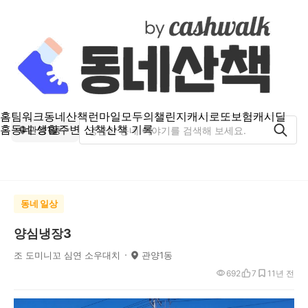
홈
팀워크
동네산책
런마일
모두의챌린지
캐시로또
보험
캐시딜
홈
동네 생활
주변 산책
산책 기록
관양1동
동네 일상
양심냉장3
조 도미니꼬 심연 소우대치
관양1동
692
7
1
1년 전