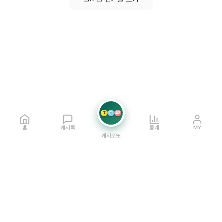
7
21
42
홈
캐시톡
통계
MY
캐시로또