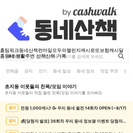
홈
팀워크
동네산책
런마일
모두의챌린지
캐시로또
보험
캐시딜
홈
동네 생활
주변 산책
산책 기록
초지동
전체글
공지
인기
동네 일상
동네 정보
맛집 추천
분실
초지동
이웃들의
친목/모임
이야기
초지동
이웃들이 직접 올린
친목/모임
이야기를 모아봐요
초
전원 1,000캐시! 🥳 우리 동네 썰전 14회차 OPEN (~8/17)
공지
지
동
친
💰[당첨자 발표] 26회차 우리 동네 정보왕 이벤트 당첨자를 발표합니다!
공지
목/
모