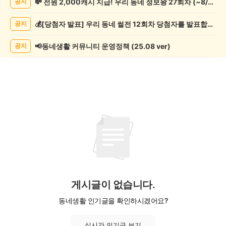
💸 전원 2,000캐시 지급! 우리 동네 정보왕 27회차 (~8/10)
공지
임
게
💰[당첨자 발표] 우리 동네 썰전 12회차 당첨자를 발표합니다!
공지
시
글
목
📢동네생활 커뮤니티 운영정책 (25.08 ver)
공지
록
게시글이 없습니다.
동네생활 인기글을 확인하시겠어요?
실시간 인기글 보기