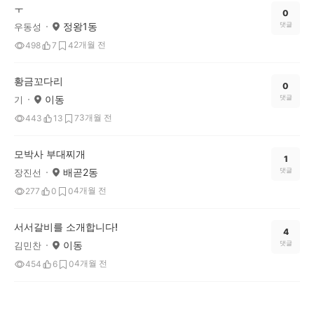
ㅜ
0
정왕1동
댓글
우동성
2개월 전
498
7
4
황금꼬다리
0
이동
댓글
기
3개월 전
443
13
7
모박사 부대찌개
1
배곧2동
댓글
장진선
4개월 전
277
0
0
서서갈비를 소개합니다!
4
이동
댓글
김민찬
4개월 전
454
6
0