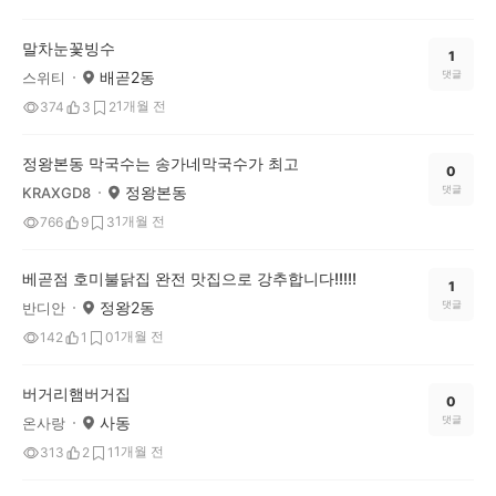
말차눈꽃빙수
1
배곧2동
댓글
스위티
1개월 전
374
3
2
정왕본동 막국수는 송가네막국수가 최고
0
정왕본동
댓글
KRAXGD8
1개월 전
766
9
3
베곧점 호미불닭집 완전 맛집으로 강추합니다!!!!!
1
정왕2동
댓글
반디안
1개월 전
142
1
0
버거리햄버거집
0
사동
댓글
온사랑
1개월 전
313
2
1