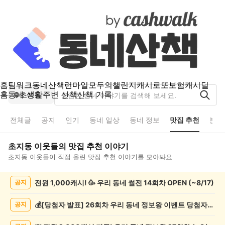
홈
팀워크
동네산책
런마일
모두의챌린지
캐시로또
보험
캐시딜
홈
동네 생활
주변 산책
산책 기록
초지동
전체글
공지
인기
동네 일상
동네 정보
맛집 추천
분실
초지동
이웃들의
맛집 추천
이야기
초지동
이웃들이 직접 올린
맛집 추천
이야기를 모아봐요
초
전원 1,000캐시! 🥳 우리 동네 썰전 14회차 OPEN (~8/17)
공지
지
동
맛
💰[당첨자 발표] 26회차 우리 동네 정보왕 이벤트 당첨자를 발표합니다!
공지
집
추