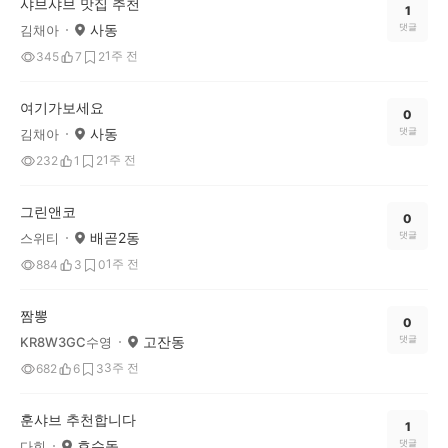
샤브샤브 맛집 추천
1
사동
댓글
김채아
1주 전
345
7
2
여기가보세요
0
사동
댓글
김채아
1주 전
232
1
2
그린앤코
0
배곧2동
댓글
스위티
1주 전
884
3
0
짬뽕
0
고잔동
댓글
KR8W3GC수영
3주 전
682
6
3
훈샤브 추천합니다
1
호수동
댓글
다희