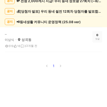
💸 전원 2,000캐시 지급! 우리 동네 정보왕 27회차 (~8/10)
공지
종
게
💰[당첨자 발표] 우리 동네 썰전 12회차 당첨자를 발표합니다!
공지
시
글
목
📢동네생활 커뮤니티 운영정책 (25.08 ver)
공지
록
..
0
성곡동
댓글
이상식
3개월 전
519
16
3
1