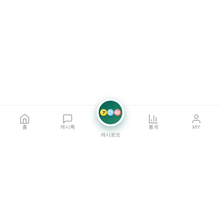
7
21
42
홈
캐시톡
통계
MY
캐시로또