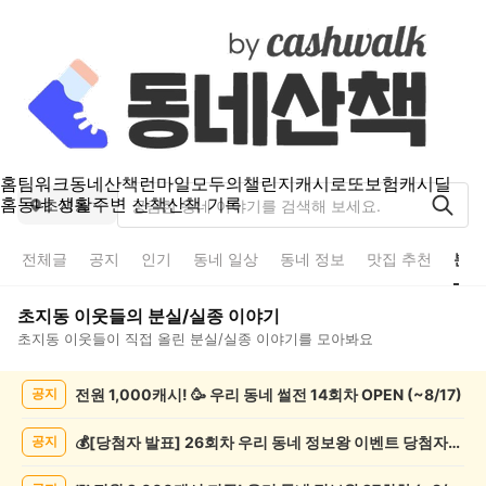
홈
팀워크
동네산책
런마일
모두의챌린지
캐시로또
보험
캐시딜
홈
동네 생활
주변 산책
산책 기록
초지동
전체글
공지
인기
동네 일상
동네 정보
맛집 추천
분실
초지동
이웃들의
분실/실종
이야기
초지동
이웃들이 직접 올린
분실/실종
이야기를 모아봐요
초
전원 1,000캐시! 🥳 우리 동네 썰전 14회차 OPEN (~8/17)
공지
지
동
분
💰[당첨자 발표] 26회차 우리 동네 정보왕 이벤트 당첨자를 발표합니다!
공지
실/
실