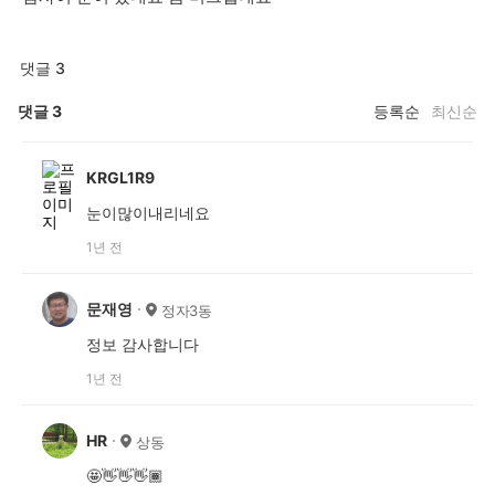
댓글 3
댓글
3
등록순
최신순
KRGL1R9
눈이많이내리네요
1년 전
문재영
정자3동
정보 감사합니다
1년 전
HR
상동
🤩👋👋👋🏾