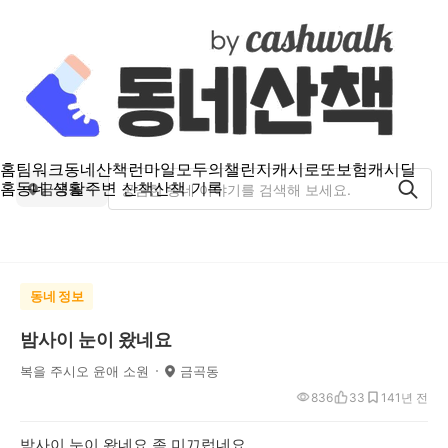
홈
팀워크
동네산책
런마일
모두의챌린지
캐시로또
보험
캐시딜
홈
동네 생활
주변 산책
산책 기록
금곡동
동네 정보
밤사이 눈이 왔네요
복을 주시오 윤애 소원
금곡동
836
33
14
1년 전
밤사이 눈이 왔네요 좀 미끄럽네요