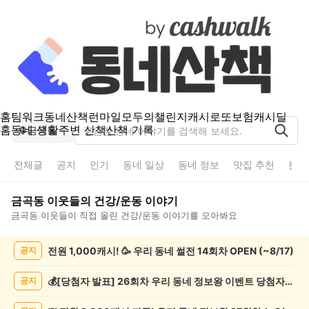
홈
팀워크
동네산책
런마일
모두의챌린지
캐시로또
보험
캐시딜
홈
동네 생활
주변 산책
산책 기록
금곡동
전체글
공지
인기
동네 일상
동네 정보
맛집 추천
분실
금곡동
이웃들의
건강/운동
이야기
금곡동
이웃들이 직접 올린
건강/운동
이야기를 모아봐요
금
전원 1,000캐시! 🥳 우리 동네 썰전 14회차 OPEN (~8/17)
공지
곡
동
건
💰[당첨자 발표] 26회차 우리 동네 정보왕 이벤트 당첨자를 발표합니다!
공지
강/
운