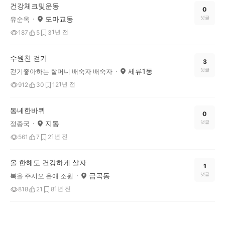
건강체크및운동
0
도마교동
댓글
유순옥
1년 전
187
5
3
수원천 걷기
3
세류1동
댓글
걷기좋아하는 할머니 배숙자 배숙자
1년 전
912
30
12
동네한바퀴
0
지동
댓글
정종국
1년 전
561
7
2
올 한해도 건강하게 살자
1
금곡동
댓글
복을 주시오 윤애 소원
1년 전
818
21
8