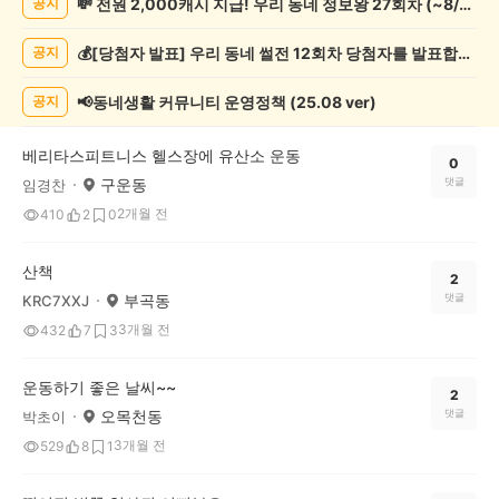
💸 전원 2,000캐시 지급! 우리 동네 정보왕 27회차 (~8/10)
공지
동
게
💰[당첨자 발표] 우리 동네 썰전 12회차 당첨자를 발표합니다!
공지
시
글
목
📢동네생활 커뮤니티 운영정책 (25.08 ver)
공지
록
베리타스피트니스 헬스장에 유산소 운동
0
구운동
댓글
임경찬
2개월 전
410
2
0
산책
2
부곡동
댓글
KRC7XXJ
3개월 전
432
7
3
운동하기 좋은 날씨~~
2
오목천동
댓글
박초이
3개월 전
529
8
1