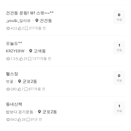
건건동 운동! 뷰! 스팟~~^^
0
건건동
댓글
_you&i_알랴뷰
11개월 전
423
2
3
오늘도^^
1
고색동
댓글
KRZYEBW
11개월 전
1.3천
25
13
헬스장
0
군포2동
댓글
벗꽃
11개월 전
280
7
8
동네산책
1
군포2동
댓글
밥보다 걷기운동
1년 전
942
26
9