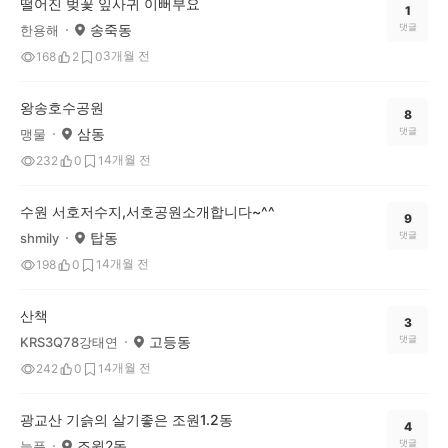
떨어진 벚꽃 잎사귀 이뻐부요
1
송죽동
댓글
한용해
3개월 전
168
2
0
왕송호수공원
8
삼동
댓글
맹물
4개월 전
232
0
1
수원 서호저수지,서호공원소개합니다~^^
9
탑동
댓글
shmily
4개월 전
198
0
1
산책
3
고등동
댓글
KRS3Q78강태연
4개월 전
242
0
1
광교산 기슭의 살기좋은 조원1.2동
4
조원2동
댓글
늘픔