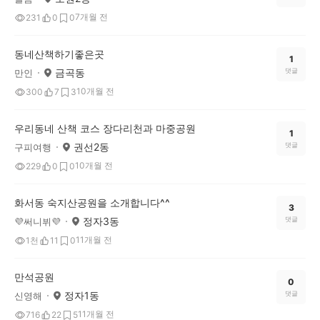
7개월 전
231
0
0
동네산책하기좋은곳
1
금곡동
댓글
만인
10개월 전
300
7
3
우리동네 산책 코스 장다리천과 마중공원
1
권선2동
댓글
구피여행
10개월 전
229
0
0
화서동 숙지산공원을 소개합니다^^
3
정자3동
댓글
💜써니뷔💜
11개월 전
1천
11
0
만석공원
0
정자1동
댓글
신영해
11개월 전
716
22
5