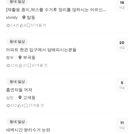
동네 일상
16
댓글
[재활용 종이,박스를 수거후 정리를 않하시는 어르신들..]
탑동
shmily
1개월 전
1.4천
9
5
동네 일상
20
댓글
아파트 현관 입구에서 담배피시는분들
부곡동
행부
1개월 전
1.1천
21
4
동네 일상
5
댓글
흡연자들 꺼져
고색동
상민
1개월 전
512
6
2
동네 일상
11
댓글
새벽시간 분리수거 논란