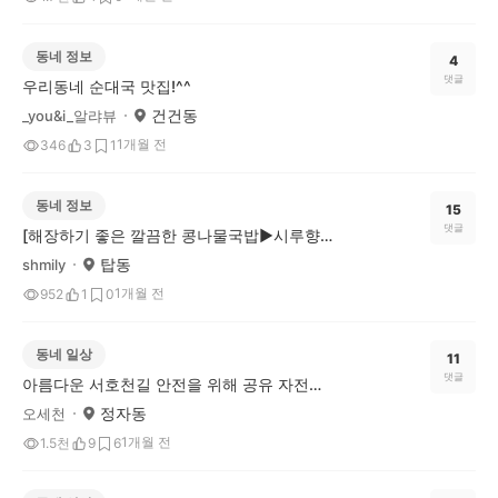
동네 정보
4
댓글
우리동네 순대국 맛집!^^
건건동
_you&i_알랴뷰
1개월 전
346
3
1
동네 정보
15
댓글
[해장하기 좋은 깔끔한 콩나물국밥▶시루향기 수원탑동점]
탑동
shmily
1개월 전
952
1
0
동네 일상
11
댓글
아름다운 서호천길 안전을 위해 공유 자전거 갓길에 세워주세요
정자동
오세천
1개월 전
1.5천
9
6