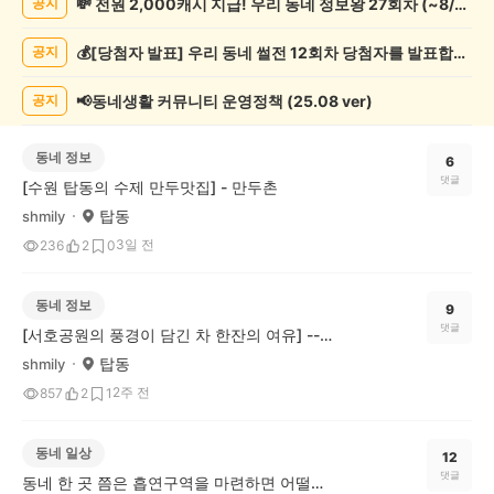
💸 전원 2,000캐시 지급! 우리 동네 정보왕 27회차 (~8/10)
공지
게
시
💰[당첨자 발표] 우리 동네 썰전 12회차 당첨자를 발표합니다!
공지
글
목
록
📢동네생활 커뮤니티 운영정책 (25.08 ver)
공지
동네 정보
6
댓글
[수원 탑동의 수제 만두맛집] - 만두촌
탑동
shmily
3일 전
236
2
0
동네 정보
9
댓글
[서호공원의 풍경이 담긴 차 한잔의 여유] --------♡♡♡ 카페라르고♡♡♡
탑동
shmily
2주 전
857
2
1
동네 일상
12
댓글
동네 한 곳 쯤은 흡연구역을 마련하면 어떨까요?