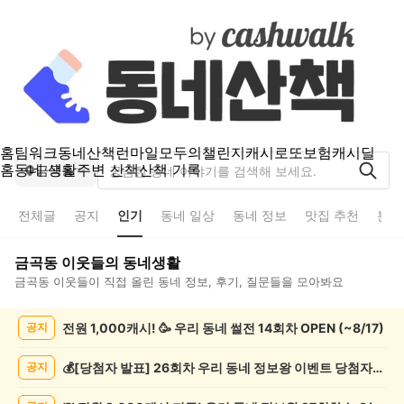
홈
팀워크
동네산책
런마일
모두의챌린지
캐시로또
보험
캐시딜
홈
동네 생활
주변 산책
산책 기록
금곡동
전체글
공지
인기
동네 일상
동네 정보
맛집 추천
분실
금곡동
이웃들의 동네생활
금곡동
이웃들이 직접 올린 동네 정보, 후기, 질문들을 모아봐요
금
전원 1,000캐시! 🥳 우리 동네 썰전 14회차 OPEN (~8/17)
공지
곡
동
인
💰[당첨자 발표] 26회차 우리 동네 정보왕 이벤트 당첨자를 발표합니다!
공지
기
글