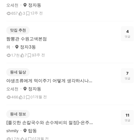
정자동
오세천
2주 전
657
3
1
맛집 추천
4
댓글
짬뽕관 수원고색본점
정자3동
믜
3주 전
1.7천
7
9
동네 일상
7
댓글
야생조류에게 먹이주기 어떻게 생각하시나요?
정자동
오세천
1개월 전
466
2
0
동네 정보
11
댓글
[쫄깃한 손칼국수와 손수제비의 절정]-은주네홍두깨칼국수
탑동
shmily
1개월 전
1.7천
4
0