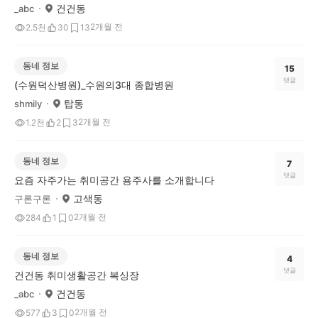
건건동
_abc
2개월 전
2.5천
30
13
동네 정보
15
댓글
(수원덕산병원)_수원의3대 종합병원
탑동
shmily
2개월 전
1.2천
2
3
동네 정보
7
댓글
요즘 자주가는 취미공간 용주사를 소개합니다
고색동
구론구론
2개월 전
284
1
0
동네 정보
4
댓글
건건동 취미생활공간 복싱장
건건동
_abc
2개월 전
577
3
0