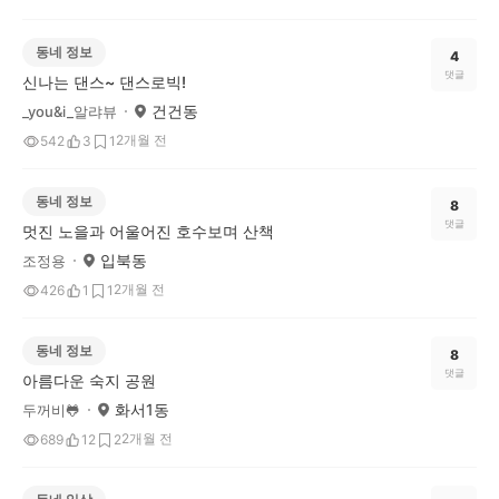
동네 정보
4
댓글
신나는 댄스~ 댄스로빅!
건건동
_you&i_알랴뷰
2개월 전
542
3
1
동네 정보
8
댓글
멋진 노을과 어울어진 호수보며 산책
입북동
조정용
2개월 전
426
1
1
동네 정보
8
댓글
아름다운 숙지 공원
화서1동
두꺼비🐸
2개월 전
689
12
2