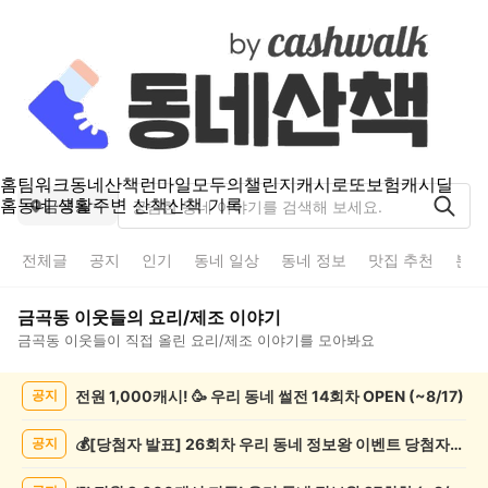
홈
팀워크
동네산책
런마일
모두의챌린지
캐시로또
보험
캐시딜
홈
동네 생활
주변 산책
산책 기록
금곡동
전체글
공지
인기
동네 일상
동네 정보
맛집 추천
분실
금곡동
이웃들의
요리/제조
이야기
금곡동
이웃들이 직접 올린
요리/제조
이야기를 모아봐요
금
전원 1,000캐시! 🥳 우리 동네 썰전 14회차 OPEN (~8/17)
공지
곡
동
요
💰[당첨자 발표] 26회차 우리 동네 정보왕 이벤트 당첨자를 발표합니다!
공지
리/
제