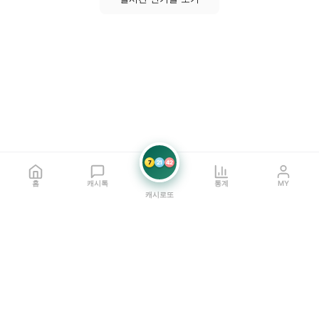
7
21
42
홈
캐시톡
통계
MY
캐시로또