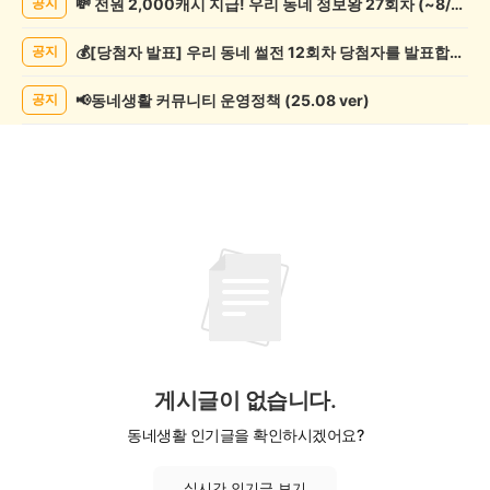
💸 전원 2,000캐시 지급! 우리 동네 정보왕 27회차 (~8/10)
공지
조
게
💰[당첨자 발표] 우리 동네 썰전 12회차 당첨자를 발표합니다!
공지
시
글
목
📢동네생활 커뮤니티 운영정책 (25.08 ver)
공지
록
게시글이 없습니다.
동네생활 인기글을 확인하시겠어요?
실시간 인기글 보기