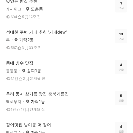
맛있는 빵집 추천
1
도촌동
댓글
캐시워크
2주 전
694
5
1
성내천 주변 카페 추천 ‘카페dew’
13
가락2동
댓글
루
3주 전
567
3
0
동네 빙수 맛집
4
송파1동
댓글
둥둥둥
1개월 전
1.1천
2
2
우리 동네 참기름 맛집 충북기름집
5
가락1동
댓글
백세부자
1개월 전
1천
17
5
장어맛집 방이동 더 장어
4
가락1동
댓글
백세교수