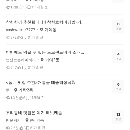
1개월 전
1.2천
15
11
착한한끼 추천합니다!! 착한호랑이김밥-키토김밥 소개해요
6
거여동
댓글
cashwalker7777
1개월 전
872
2
0
야밤에도 먹을 수 있는 노브랜드버거 소개해요!
4
거여2동
댓글
먼산보는하이바라
1개월 전
647
1
0
<동네 맛집 추천>개롱골 태중해장국👍
6
가락2동
댓글
루
1개월 전
1.3천
6
1
우리동네 맛집은 여기 래빗캐슬
13
송파1동
댓글
행운럭키
1개월 전
2.6천
8
6