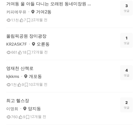
거여동 울 아들 다니는 오래된 동네미장원 소개해요!
3
거여2동
댓글
커피에우유
2개월 전
1.1천
7
2
올림픽공원 장미광장
1
오륜동
댓글
KR2A5K7F
2개월 전
661
18
7
영재천 산책로
4
개포동
댓글
kjkkms
2개월 전
1천
9
10
최고 헬스장
2
양지동
댓글
이명희
2개월 전
760
9
1