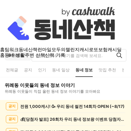
홈
팀워크
동네산책
런마일
모두의챌린지
캐시로또
보험
캐시딜
홈
동네 생활
주변 산책
산책 기록
위례동
전체글
공지
인기
동네 일상
동네 정보
맛집 추천
분실
위례동
이웃들의
동네 정보
이야기
위례동
이웃들이 직접 올린
동네 정보
이야기를 모아봐요
위
전원 1,000캐시! 🥳 우리 동네 썰전 14회차 OPEN (~8/17)
공지
례
동
동
💰[당첨자 발표] 26회차 우리 동네 정보왕 이벤트 당첨자를 발표합니다!
공지
네
정