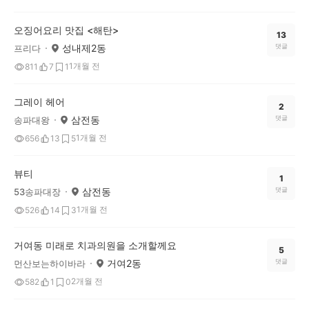
오징어요리 맛집 <해탄>
13
성내제2동
댓글
프리다
1개월 전
811
7
1
그레이 헤어
2
삼전동
댓글
송파대왕
1개월 전
656
13
5
뷰티
1
삼전동
댓글
53송파대장
1개월 전
526
14
3
거여동 미래로 치과의원을 소개할께요
5
거여2동
댓글
먼산보는하이바라
2개월 전
582
1
0