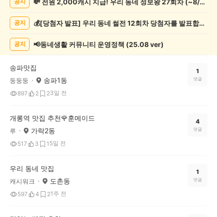
💸 전원 2,000캐시 지급! 우리 동네 정보왕 27회차 (~8/10)
공지
보
게
💰[당첨자 발표] 우리 동네 썰전 12회차 당첨자를 발표합니다!
공지
시
글
목
📢동네생활 커뮤니티 운영정책 (25.08 ver)
공지
록
송파맛집
1
송파1동
댓글
둥둥둥
3일 전
897
2
2
개롱역 맛집 추천🌹훈메이드
4
가락2동
댓글
루
5일 전
517
3
1
우리 동네 맛집
1
도촌동
댓글
캐시워크
1주 전
597
4
2