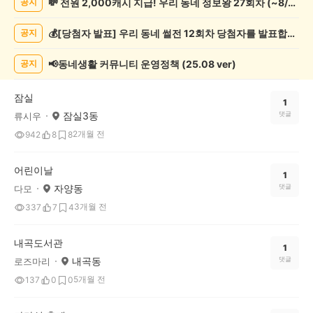
💸 전원 2,000캐시 지급! 우리 동네 정보왕 27회차 (~8/10)
공지
제
게
💰[당첨자 발표] 우리 동네 썰전 12회차 당첨자를 발표합니다!
공지
시
글
목
📢동네생활 커뮤니티 운영정책 (25.08 ver)
공지
록
잠실
1
잠실3동
댓글
류시우
2개월 전
942
8
8
어린이날
1
자양동
댓글
다모
3개월 전
337
7
4
내곡도서관
1
내곡동
댓글
로즈마리
5개월 전
137
0
0