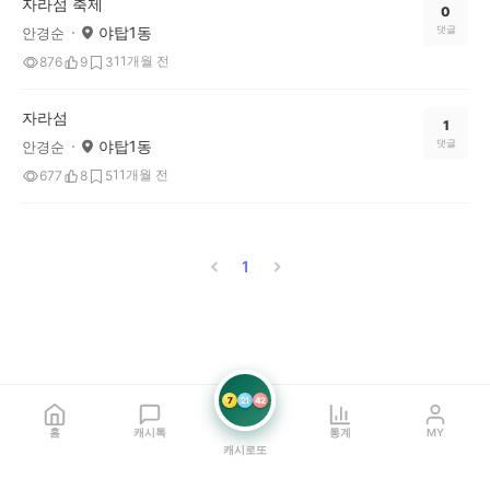
자라섬 축제
0
야탑1동
댓글
안경순
11개월 전
876
9
3
자라섬
1
야탑1동
댓글
안경순
11개월 전
677
8
5
1
7
21
42
홈
캐시톡
통계
MY
캐시로또