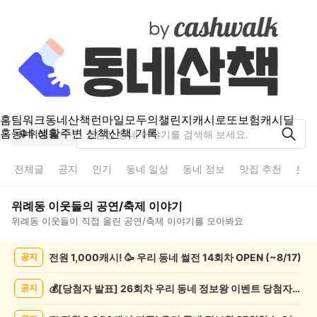
홈
팀워크
동네산책
런마일
모두의챌린지
캐시로또
보험
캐시딜
홈
동네 생활
주변 산책
산책 기록
위례동
전체글
공지
인기
동네 일상
동네 정보
맛집 추천
분실
위례동
이웃들의
공연/축제
이야기
위례동
이웃들이 직접 올린
공연/축제
이야기를 모아봐요
위
전원 1,000캐시! 🥳 우리 동네 썰전 14회차 OPEN (~8/17)
공지
례
동
공
💰[당첨자 발표] 26회차 우리 동네 정보왕 이벤트 당첨자를 발표합니다!
공지
연/
축