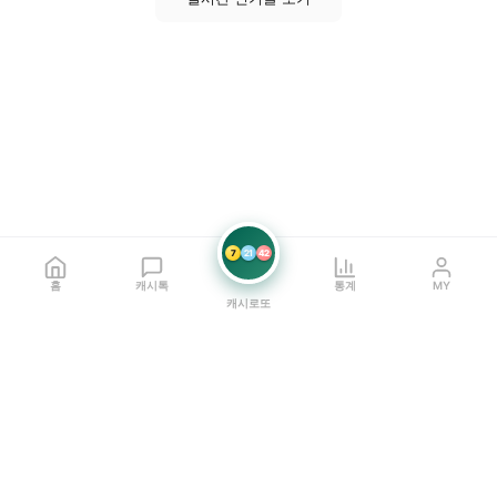
7
21
42
홈
캐시톡
통계
MY
캐시로또