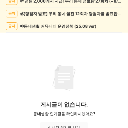
💸 전원 2,000캐시 지급! 우리 동네 정보왕 27회차 (~8/10)
공지
락
게
💰[당첨자 발표] 우리 동네 썰전 12회차 당첨자를 발표합니다!
공지
시
글
목
📢동네생활 커뮤니티 운영정책 (25.08 ver)
공지
록
게시글이 없습니다.
동네생활 인기글을 확인하시겠어요?
실시간 인기글 보기