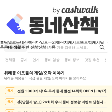
홈
팀워크
동네산책
런마일
모두의챌린지
캐시로또
보험
캐시딜
홈
동네 생활
주변 산책
산책 기록
위례동
전체글
공지
인기
동네 일상
동네 정보
맛집 추천
분실
위례동
이웃들의
게임/오락
이야기
위례동
이웃들이 직접 올린
게임/오락
이야기를 모아봐요
위
전원 1,000캐시! 🥳 우리 동네 썰전 14회차 OPEN (~8/17)
공지
례
동
게
💰[당첨자 발표] 26회차 우리 동네 정보왕 이벤트 당첨자를 발표합니다!
공지
임/
오