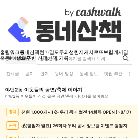
홈
팀워크
동네산책
런마일
모두의챌린지
캐시로또
보험
캐시딜
홈
동네 생활
주변 산책
산책 기록
야탑2동
전체글
공지
인기
동네 일상
동네 정보
맛집 추천
분실
야탑2동
이웃들의
공연/축제
이야기
야탑2동
이웃들이 직접 올린
공연/축제
이야기를 모아봐요
야
전원 1,000캐시! 🥳 우리 동네 썰전 14회차 OPEN (~8/17)
공지
탑
2
동
💰[당첨자 발표] 26회차 우리 동네 정보왕 이벤트 당첨자를 발표합니다!
공지
공
연/