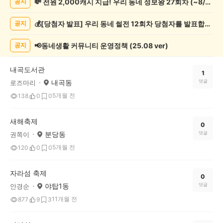
💸 전원 2,000캐시 지급! 우리 동네 정보왕 27회차 (~8/10)
공지
축
제
💰[당첨자 발표] 우리 동네 썰전 12회차 당첨자를 발표합니다!
공지
게
시
글
📢동네생활 커뮤니티 운영정책 (25.08 ver)
공지
목
록
내곡도서관
1
내곡동
댓글
로즈마리
5개월 전
138
0
0
새해축제
0
분당동
댓글
권쪽이
5개월 전
120
0
0
자라섬 축제
0
야탑1동
댓글
안경순
11개월 전
877
9
3