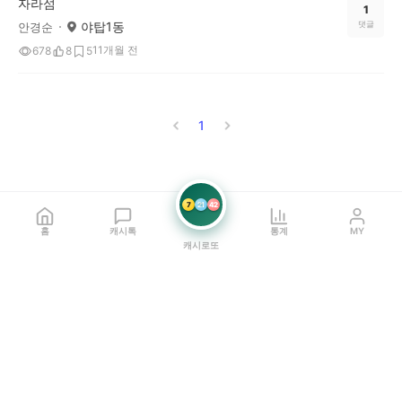
자라섬
1
야탑1동
댓글
안경순
11개월 전
678
8
5
1
7
21
42
홈
캐시톡
통계
MY
캐시로또