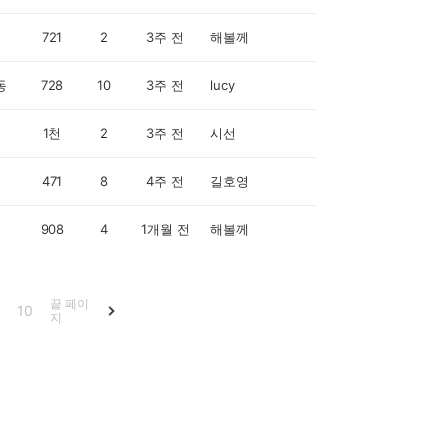
721
2
3주 전
해볼께
동
728
10
3주 전
lucy
1천
2
3주 전
시선
471
8
4주 전
길호영
908
4
1개월 전
해볼께
끝 페이
10
지