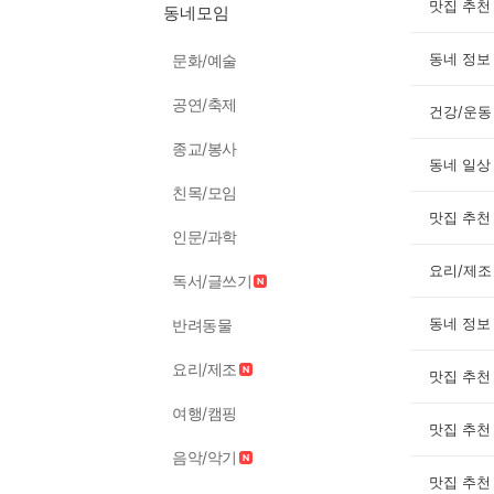
맛집 추천
동네모임
동네 정보
문화/예술
공연/축제
건강/운동
종교/봉사
동네 일상
친목/모임
맛집 추천
인문/과학
요리/제조
독서/글쓰기
동네 정보
반려동물
요리/제조
맛집 추천
여행/캠핑
맛집 추천
음악/악기
맛집 추천