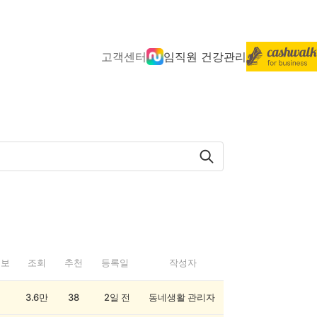
고객센터
임직원 건강관리
정보
조회
추천
등록일
작성자
3.6만
38
2일 전
동네생활 관리자