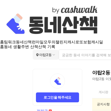
홈
팀워크
동네산책
런마일
모두의챌린지
캐시로또
보험
캐시딜
홈
동네 생활
주변 산책
산책 기록
야탑2동
야탑2동
야탑2동
이웃
야
게시판
탑
로그인을 해주세요
2
동
공지사항
전
전체글