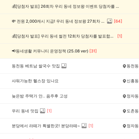
💰[당첨자 발표] 26회차 우리 동네 정보왕 이벤트 당첨자를 발표합니다!
💸 전원 2,000캐시 지급! 우리 동네 정보왕 27회차 (~8/10)
[
64
]
💰[당첨자 발표] 우리 동네 썰전 12회차 당첨자를 발표합니다!
[
1
]
📢동네생활 커뮤니티 운영정책 (25.08 ver)
[
31
]
동천동 베트남 쌀국수 맛집
동천동
샤워가능한 헬스장 있나요
신흥동
늦은밤 주택가 안.. 음주후 고성
정자동
우리 동네 맛집
[
1
]
도촌동
분당에서 라떼가 특별한곳! 분당라떼~
[
1
]
정자동