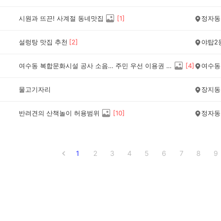
시원과 뜨끈! 사계절 동네맛집
[
1
]
정자동
설렁탕 맛집 추천
[
2
]
야탑2
여수동 복합문화시설 공사 소음… 주민 우선 이용권 보상, 어떻게 생각하세요?
[
4
]
여수동
물고기자리
장지동
반려견의 산책놀이 허용범위
[
10
]
정자동
1
2
3
4
5
6
7
8
9