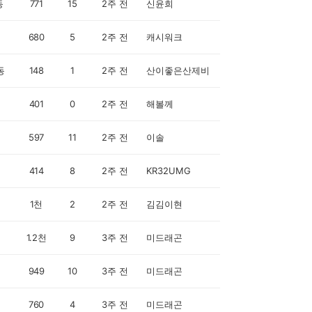
동
771
15
2주 전
신윤희
680
5
2주 전
캐시워크
동
148
1
2주 전
산이좋은산제비
401
0
2주 전
해볼께
597
11
2주 전
이솔
414
8
2주 전
KR32UMG
1천
2
2주 전
김김이현
1.2천
9
3주 전
미드래곤
949
10
3주 전
미드래곤
760
4
3주 전
미드래곤