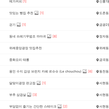
메가커피
[
1
]
신흥1
맛있는 빵집 추천
[
1
]
도촌동
걷기
[
1
]
금광2
동네 쓰레기무법조 까마귀
[
8
]
정자동
위례중앙광장 맛집추천
위례동
중화요리 태룡
금곡동
용인 수지 감성 브런치 카페 르슈슈 (Le chouchou)
[
6
]
동천동
달맞이광장 판교점
[
1
]
서현동
부추 삼겹살
[
3
]
서현동
부담없이 즐기는 간단한 스테이크
[
2
]
서현동