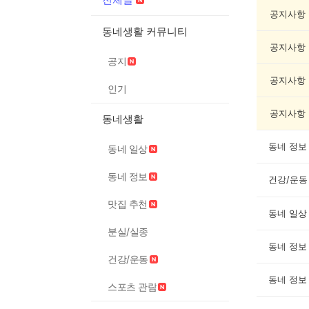
체
글
공지사항
게
동네생활 커뮤니티
시
공지사항
글
공지
목
록
공지사항
인기
공지사항
동네생활
동네 정보
동네 일상
동네 정보
건강/운동
맛집 추천
동네 일상
분실/실종
동네 정보
건강/운동
동네 정보
스포츠 관람