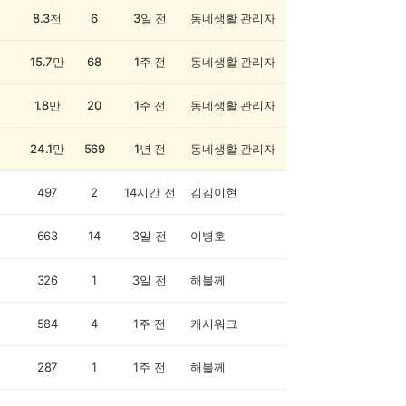
8.3천
6
3일 전
동네생활 관리자
15.7만
68
1주 전
동네생활 관리자
1.8만
20
1주 전
동네생활 관리자
24.1만
569
1년 전
동네생활 관리자
497
2
14시간 전
김김이현
663
14
3일 전
이병호
326
1
3일 전
해볼께
584
4
1주 전
캐시워크
287
1
1주 전
해볼께