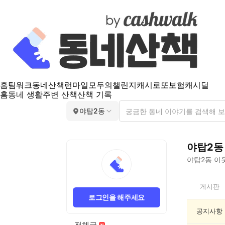
홈
팀워크
동네산책
런마일
모두의챌린지
캐시로또
보험
캐시딜
홈
동네 생활
주변 산책
산책 기록
야탑2동
야탑2동
야탑2동
이웃
야
게시판
탑
로그인을 해주세요
2
동
공지사항
인
전체글