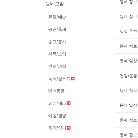
동네 정보
동네모임
동네 정보
문화/예술
공연/축제
맛집 추천
종교/봉사
동네 정보
친목/모임
동네 일상
인문/과학
건강/운동
독서/글쓰기
동네 정보
반려동물
요리/제조
동네 일상
여행/캠핑
동네 정보
음악/악기
동네 정보