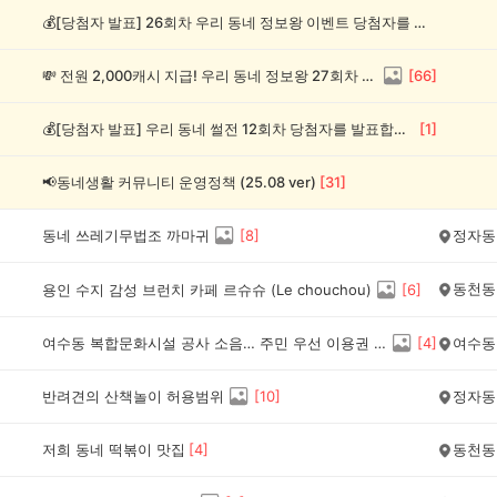
💰[당첨자 발표] 26회차 우리 동네 정보왕 이벤트 당첨자를 발표합니다!
💸 전원 2,000캐시 지급! 우리 동네 정보왕 27회차 (~8/10)
[
66
]
💰[당첨자 발표] 우리 동네 썰전 12회차 당첨자를 발표합니다!
[
1
]
📢동네생활 커뮤니티 운영정책 (25.08 ver)
[
31
]
동네 쓰레기무법조 까마귀
[
8
]
정자동
동천동
용인 수지 감성 브런치 카페 르슈슈 (Le chouchou)
[
6
]
여수동 복합문화시설 공사 소음… 주민 우선 이용권 보상, 어떻게 생각하세요?
[
4
]
여수동
반려견의 산책놀이 허용범위
[
10
]
정자동
저희 동네 떡볶이 맛집
[
4
]
동천동