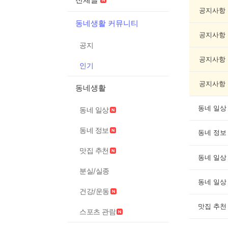
기
글
공지사항
게
동네생활 커뮤니티
시
공지사항
글
공지
목
록
공지사항
인기
공지사항
동네생활
동네 일상
동네 일상
동네 정보
동네 정보
맛집 추천
동네 일상
분실/실종
동네 일상
건강/운동
맛집 추천
스포츠 관람