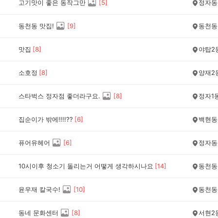
고기맛이 좋은 동작그만
[
5
]
정자동
동천동 맛집!
[
9
]
동천동
맛집
[
8
]
야탑2
소호정
[
8
]
양재2
스타벅스 정자점 좋더라구요.
[
8
]
정자1
집순이가 밖에!!!!??
[
6
]
백현동
퓨어유헤어
[
6
]
정자동
10시이후 청소기 돌리는거 어떻게 생각하시나요
[
14
]
동천동
윤우재 칼국수!
[
10
]
동천동
동네 문화센터
[
8
]
서현2