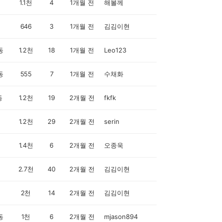
1.1천
4
1개월 전
해볼께
646
3
1개월 전
김김이현
동
1.2천
18
1개월 전
Leo123
동
555
7
1개월 전
수채화
동
1.2천
19
2개월 전
fkfk
1.2천
29
2개월 전
serin
1.4천
6
2개월 전
오종욱
2.7천
40
2개월 전
김김이현
2천
14
2개월 전
김김이현
동
1천
6
2개월 전
mjason894