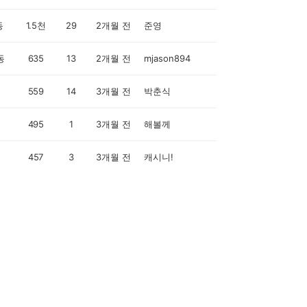
동
1.5천
29
2개월 전
준영
동
635
13
2개월 전
mjason894
559
14
3개월 전
박춘식
495
1
3개월 전
해볼께
457
3
3개월 전
캐시니!