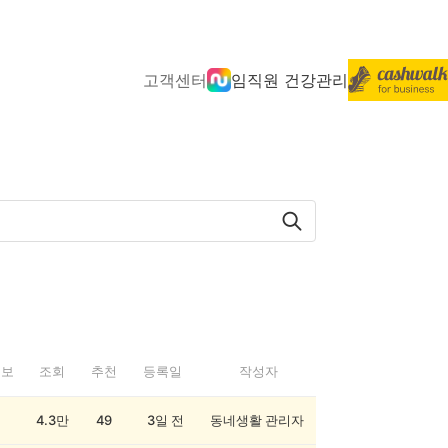
고객센터
임직원 건강관리
정보
조회
추천
등록일
작성자
4.3만
49
3일 전
동네생활 관리자