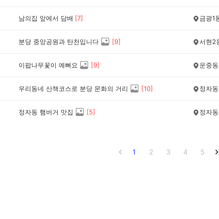
남의집 앞에서 담배
[
7
]
금광1
분당 중앙공원과 탄천입니다
[
9
]
서현2
이팝나무꽃이 예뻐요
[
9
]
운중동
우리동네 산책코스로 분당 문화의 거리
[
10
]
정자동
정자동 햄버거 맛집
[
5
]
정자동
1
2
3
4
5