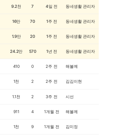
9.2천
7
4일 전
동네생활 관리자
16만
70
1주 전
동네생활 관리자
1.9만
20
1주 전
동네생활 관리자
24.2만
570
1년 전
동네생활 관리자
410
0
2주 전
해볼께
1천
2
2주 전
김김이현
1.1천
2
3주 전
시선
911
4
1개월 전
해볼께
1천
9
1개월 전
김미정