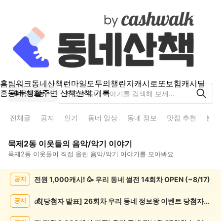
홈
팀워크
동네산책
런마일
모두의챌린지
캐시로또
보험
캐시딜
홈
동네 생활
주변 산책
산책 기록
묵제2동
전체글
공지
인기
동네 일상
동네 정보
맛집 추천
분실
묵제2동
이웃들의
음악/악기
이야기
묵제2동
이웃들이 직접 올린
음악/악기
이야기를 모아봐요
묵
전원 1,000캐시! 🥳 우리 동네 썰전 14회차 OPEN (~8/17)
공지
제
2
동
💰[당첨자 발표] 26회차 우리 동네 정보왕 이벤트 당첨자를 발표합니다!
공지
음
악/