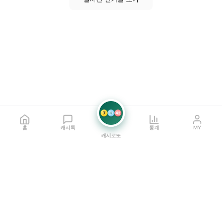
7
21
42
홈
캐시톡
통계
MY
캐시로또