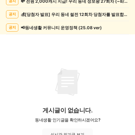
💸 전원 2,000캐시 지급! 우리 동네 정보왕 27회차 (~8/10)
공지
악
기
💰[당첨자 발표] 우리 동네 썰전 12회차 당첨자를 발표합니다!
공지
게
시
글
📢동네생활 커뮤니티 운영정책 (25.08 ver)
공지
목
록
게시글이 없습니다.
동네생활 인기글을 확인하시겠어요?
실시간 인기글 보기