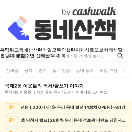
홈
팀워크
동네산책
런마일
모두의챌린지
캐시로또
보험
캐시딜
홈
동네 생활
주변 산책
산책 기록
묵제2동
전체글
공지
인기
동네 일상
동네 정보
맛집 추천
분실
묵제2동
이웃들의
독서/글쓰기
이야기
묵제2동
이웃들이 직접 올린
독서/글쓰기
이야기를 모아봐요
묵
전원 1,000캐시! 🥳 우리 동네 썰전 14회차 OPEN (~8/17)
공지
제
2
동
💰[당첨자 발표] 26회차 우리 동네 정보왕 이벤트 당첨자를 발표합니다!
공지
독
서/