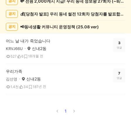
💸 전원 2,000캐시 지급! 우리 동네 정보왕 27회차 (~8/10)
공지
글
쓰
💰[당첨자 발표] 우리 동네 썰전 12회차 당첨자를 발표합니다!
공지
기
게
시
📢동네생활 커뮤니티 운영정책 (25.08 ver)
공지
글
목
어느 날 내가 죽었습니다
록
3
신내2동
댓글
KRVJ66U
8개월 전
527
6
1
우리가족
7
신내2동
댓글
김선영
1년 전
1.4천
34
18
1