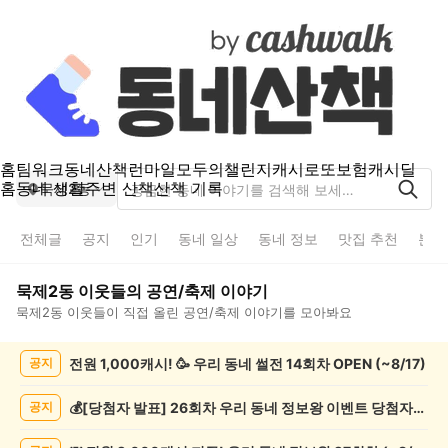
홈
팀워크
동네산책
런마일
모두의챌린지
캐시로또
보험
캐시딜
홈
동네 생활
주변 산책
산책 기록
묵제2동
전체글
공지
인기
동네 일상
동네 정보
맛집 추천
분실
묵제2동
이웃들의
공연/축제
이야기
묵제2동
이웃들이 직접 올린
공연/축제
이야기를 모아봐요
묵
전원 1,000캐시! 🥳 우리 동네 썰전 14회차 OPEN (~8/17)
공지
제
2
동
💰[당첨자 발표] 26회차 우리 동네 정보왕 이벤트 당첨자를 발표합니다!
공지
공
연/