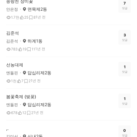
중랑천 장미꽃
7
면목제2동
댓글
안은정
1년 전
1.7천
25
8
김준석
3
하계1동
댓글
김준석
1년 전
783
19
11
선농대제
1
답십리제2동
댓글
엔돌핀
1년 전
1천
7
2
봄꽃축제 (벚꽂)
1
답십리제2동
댓글
엔돌핀
1년 전
678
12
2
,.
0
신내2동
댓글
김미선