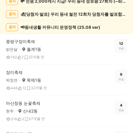
💸 전원 2,000캐시 지급! 우리 동네 정보왕 27회차 (~8/10)
공지
축
제
💰[당첨자 발표] 우리 동네 썰전 12회차 당첨자를 발표합니다!
공지
게
시
글
📢동네생활 커뮤니티 운영정책 (25.08 ver)
공지
목
록
중량구장미축제
12
월계1동
댓글
밝은달
2개월 전
762
7
2
장미축제
9
묵제1동
댓글
박정연
2개월 전
446
12
3
마산창동 눈꽃축제
4
신내2동
댓글
현주
7개월 전
318
3
0