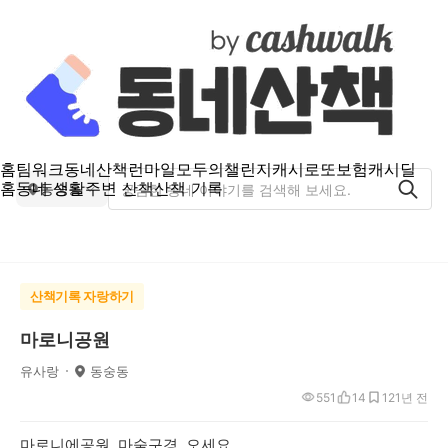
홈
팀워크
동네산책
런마일
모두의챌린지
캐시로또
보험
캐시딜
홈
동네 생활
주변 산책
산책 기록
동숭동
산책기록 자랑하기
마로니공원
유사랑
동숭동
551
14
12
1년 전
마로니에공원 마술구경 오세요