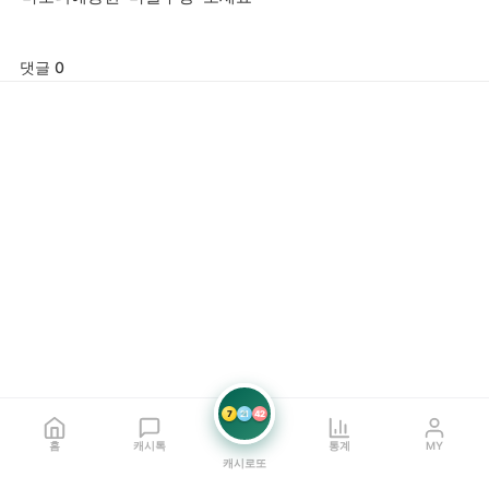
댓글 0
7
21
42
홈
캐시톡
통계
MY
캐시로또