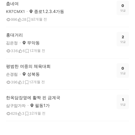
춥네여
0
종로1.2.3.4가동
댓글
KR7CMX1
2개월 전
996
28
9
홍대거리
2
무악동
댓글
김은정
2개월 전
336
6
1
평범한 여중의 체육대회
0
성북동
댓글
손경림
2개월 전
396
2
1
한옥담장옆에 활짝 핀 금계국
1
필동1가
댓글
삼구암가자
2개월 전
629
3
3