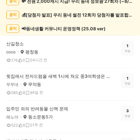
💸 전원 2,000캐시 지급! 우리 동네 정보왕 27회차 (~8/10)
공지
상
게
💰[당첨자 발표] 우리 동네 썰전 12회차 당첨자를 발표합니다!
공지
시
글
목
📢동네생활 커뮤니티 운영정책 (25.08 ver)
공지
록
산길청소
1
평창동
댓글
coco
4시간 전
176
0
0
윗집에서 전자드럼을 새벽 1시에 쳐요 중3여학생은 노래 부르고
1
무악동
댓글
무무대
4일 전
585
8
9
입주민 외의 반려동물 산책 문제
3
동소문동5가
댓글
레노아
1주 전
522
6
0