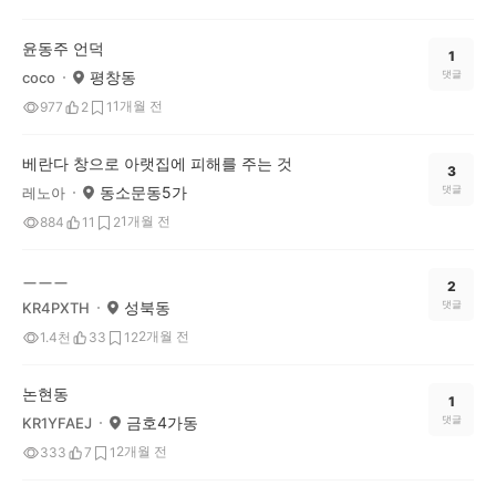
윤동주 언덕
1
평창동
댓글
coco
1개월 전
977
2
1
베란다 창으로 아랫집에 피해를 주는 것
3
동소문동5가
댓글
레노아
1개월 전
884
11
2
ㅡㅡㅡ
2
성북동
댓글
KR4PXTH
2개월 전
1.4천
33
12
논현동
1
금호4가동
댓글
KR1YFAEJ
2개월 전
333
7
1