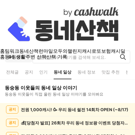
홈
팀워크
동네산책
런마일
모두의챌린지
캐시로또
보험
캐시딜
홈
동네 생활
주변 산책
산책 기록
동숭동
전체글
공지
인기
동네 일상
동네 정보
맛집 추천
분실
동숭동
이웃들의
동네 일상
이야기
동숭동
이웃들이 직접 올린
동네 일상
이야기를 모아봐요
동
전원 1,000캐시! 🥳 우리 동네 썰전 14회차 OPEN (~8/17)
공지
숭
동
동
💰[당첨자 발표] 26회차 우리 동네 정보왕 이벤트 당첨자를 발표합니다!
공지
네
일