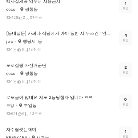
백사실계곡 약수터 사용금지
1
평창동
댓글
coco
1주 전
426
2
0
[동네질문] 카페나 식당에서 아이 동반 시 무조건 1인 1메뉴, 이건 문제다 vs 괜찮다?
4
행당제1동
댓글
j o o
2주 전
1천
6
1
도로점령 자전거군단
2
평창동
댓글
coco
2주 전
1천
5
1
로또글이 많네요 저도 2등당첨자 입니다 ㅋㅋ
0
부암동
댓글
모잉
3주 전
621
6
4
자주땀씻는재미
1
서계동
댓글
KRE5K4E9