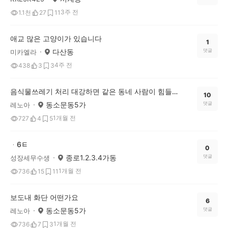
3주 전
1.1천
27
11
애교 많은 고양이가 있습니다
1
다산동
댓글
미카엘라
4주 전
438
3
3
음식물쓰레기 처리 대강하면 같은 동네 사람이 힘들어요
10
동소문동5가
댓글
레노아
1개월 전
727
4
5
ᆞ6ㅌ
0
종로1.2.3.4가동
댓글
성장세무수생
1개월 전
736
15
11
보도내 화단 어떤가요
6
동소문동5가
댓글
레노아
1개월 전
736
7
3