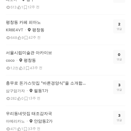
2주 전
513
1
1
평창동 카페 피아노
2
평창동
댓글
KR8E4VT
2주 전
648
9
4
서울시립미술관 아카이브
0
평창동
댓글
coco
3주 전
1.2천
2
4
충무로 돈가스맛집 "바른경양식"을 소개합니다.
3
필동1가
댓글
삼구암가자
3주 전
282
0
1
우리동네맛집 태조감자국
3
안암동2가
댓글
아메리카노
3주 전
471
1
3