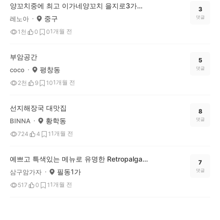
양꼬치중에 최고 이가네양꼬치 을지로3가직영점
3
중구
댓글
레노아
1개월 전
1천
0
0
부암공간
5
평창동
댓글
coco
1개월 전
2천
9
10
선지해장국 대맛집
8
황학동
댓글
BINNA
1개월 전
724
4
1
예쁘고 특색있는 메뉴로 유명한 Retropalga(커피 로스터스)
7
필동1가
댓글
삼구암가자
1개월 전
517
0
1