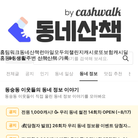
홈
팀워크
동네산책
런마일
모두의챌린지
캐시로또
보험
캐시딜
홈
동네 생활
주변 산책
산책 기록
동숭동
전체글
공지
인기
동네 일상
동네 정보
맛집 추천
분실
동숭동
이웃들의
동네 정보
이야기
동숭동
이웃들이 직접 올린
동네 정보
이야기를 모아봐요
동
전원 1,000캐시! 🥳 우리 동네 썰전 14회차 OPEN (~8/17)
공지
숭
동
동
💰[당첨자 발표] 26회차 우리 동네 정보왕 이벤트 당첨자를 발표합니다!
공지
네
정