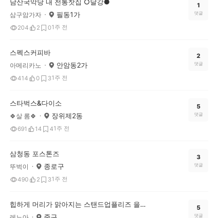
남산국악당 내 전통찻집 ○달강●
1
필동1가
댓글
삼구암가자
1주 전
204
2
0
스펙스커피바
2
안암동2가
댓글
아메리카노
1주 전
414
0
3
스타벅스&다이소
5
장위제2동
댓글
🍀살 롬🍀
1주 전
691
14
4
삼청동 포스톤즈
3
종로구
댓글
뚜벅이
1주 전
490
2
3
힙하게 머리가 맑아지는 스탠드업플리즈 을지로점
5
중구
댓글
레노아