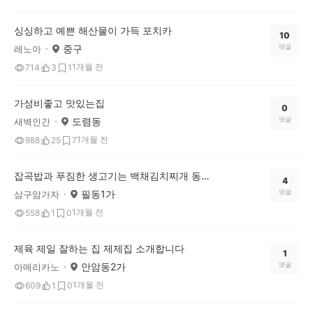
싱싱하고 예쁜 해산물이 가득 포치카
10
중구
댓글
레노아
1개월 전
714
3
1
가성비좋고 맛있는집
0
도렴동
댓글
새벽인간
1개월 전
988
25
7
잡곡밥과 푸짐한 생고기는 백채김치찌개 동국대점에서~~
4
필동1가
댓글
삼구암가자
1개월 전
558
1
0
제육 제일 잘하는 집 제제집 소개합니다
1
안암동2가
댓글
아메리카노
1개월 전
609
1
0