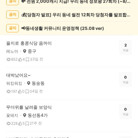
💸 전원 2,000캐시 지급! 우리 동네 정보왕 27회차 (~8/10)
공지
보
게
💰[당첨자 발표] 우리 동네 썰전 12회차 당첨자를 발표합니다!
공지
시
글
목
📢동네생활 커뮤니티 운영정책 (25.08 ver)
공지
록
을지로 홍콩식당 음꺼이
2
중구
댓글
레노아
3일 전
852
4
3
대박났어요~
0
동숭동
댓글
워킹워킹
4일 전
197
0
0
무더위를 날려줄 보양식
0
동선동4가
댓글
꽃돼지
1주 전
228
5
2