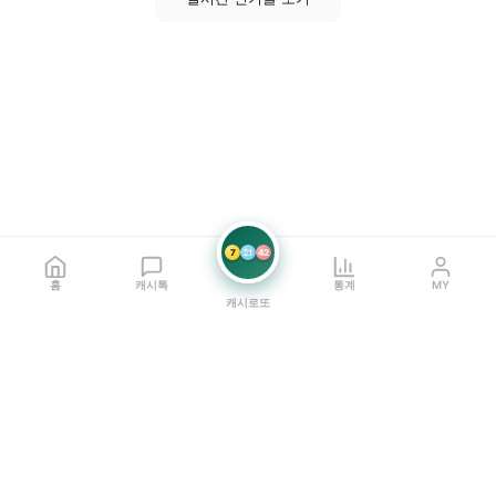
7
21
42
홈
캐시톡
통계
MY
캐시로또