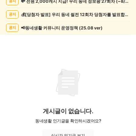
💸 전원 2,000캐시 지급! 우리 동네 정보왕 27회차 (~8/10)
공지
조
게
💰[당첨자 발표] 우리 동네 썰전 12회차 당첨자를 발표합니다!
공지
시
글
목
📢동네생활 커뮤니티 운영정책 (25.08 ver)
공지
록
게시글이 없습니다.
동네생활 인기글을 확인하시겠어요?
실시간 인기글 보기