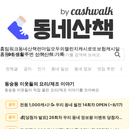
홈
팀워크
동네산책
런마일
모두의챌린지
캐시로또
보험
캐시딜
홈
동네 생활
주변 산책
산책 기록
동숭동
전체글
공지
인기
동네 일상
동네 정보
맛집 추천
분실
동숭동
이웃들의
요리/제조
이야기
동숭동
이웃들이 직접 올린
요리/제조
이야기를 모아봐요
동
전원 1,000캐시! 🥳 우리 동네 썰전 14회차 OPEN (~8/17)
공지
숭
동
요
💰[당첨자 발표] 26회차 우리 동네 정보왕 이벤트 당첨자를 발표합니다!
공지
리/
제