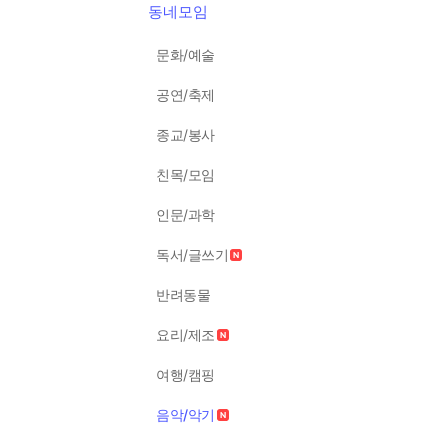
동네모임
문화/예술
공연/축제
종교/봉사
친목/모임
인문/과학
독서/글쓰기
반려동물
요리/제조
여행/캠핑
음악/악기