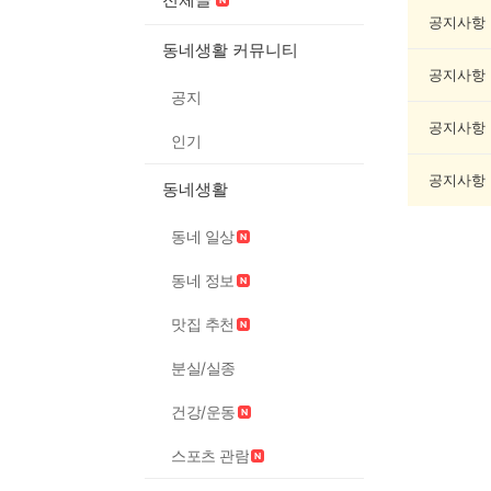
악
기
공지사항
게
동네생활 커뮤니티
시
공지사항
글
공지
목
록
공지사항
인기
공지사항
동네생활
동네 일상
동네 정보
맛집 추천
분실/실종
건강/운동
스포츠 관람