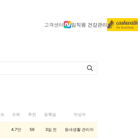
고객센터
임직원 건강관리
정보
조회
추천
등록일
작성자
4.7만
56
3일 전
동네생활 관리자