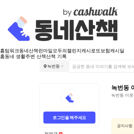
홈
팀워크
동네산책
런마일
모두의챌린지
캐시로또
보험
캐시딜
홈
동네 생활
주변 산책
산책 기록
녹번동
녹번동
녹번동
이웃
녹
번
로그인을 해주세요
동
음
공지사항
악/
전체글