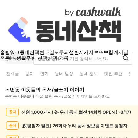
홈
팀워크
동네산책
런마일
모두의챌린지
캐시로또
보험
캐시딜
홈
동네 생활
주변 산책
산책 기록
녹번동
전체글
공지
인기
동네 일상
동네 정보
맛집 추천
분실
녹번동
이웃들의
독서/글쓰기
이야기
녹번동
이웃들이 직접 올린
독서/글쓰기
이야기를 모아봐요
녹
전원 1,000캐시! 🥳 우리 동네 썰전 14회차 OPEN (~8/17)
공지
번
동
독
💰[당첨자 발표] 26회차 우리 동네 정보왕 이벤트 당첨자를 발표합니다!
공지
서/
글