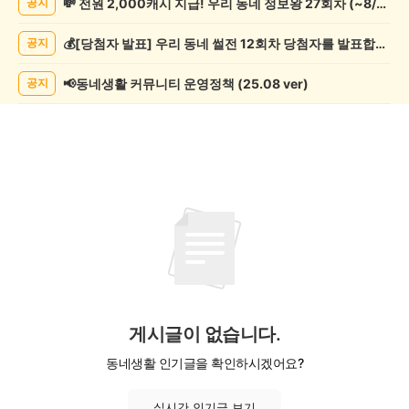
💸 전원 2,000캐시 지급! 우리 동네 정보왕 27회차 (~8/10)
공지
쓰
기
💰[당첨자 발표] 우리 동네 썰전 12회차 당첨자를 발표합니다!
공지
게
시
글
📢동네생활 커뮤니티 운영정책 (25.08 ver)
공지
목
록
게시글이 없습니다.
동네생활 인기글을 확인하시겠어요?
실시간 인기글 보기