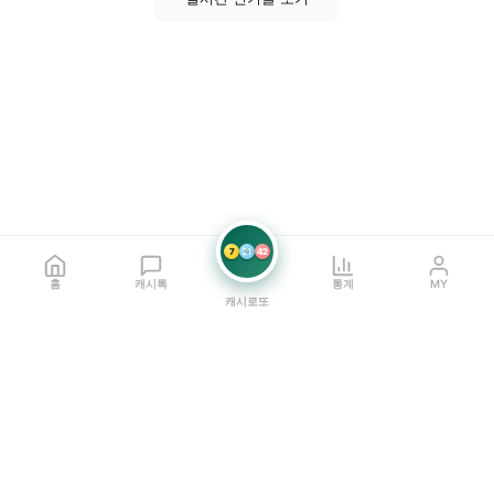
7
21
42
홈
캐시톡
통계
MY
캐시로또