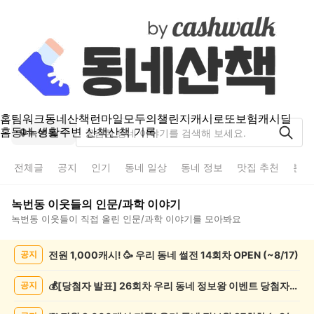
홈
팀워크
동네산책
런마일
모두의챌린지
캐시로또
보험
캐시딜
홈
동네 생활
주변 산책
산책 기록
녹번동
전체글
공지
인기
동네 일상
동네 정보
맛집 추천
분실
녹번동
이웃들의
인문/과학
이야기
녹번동
이웃들이 직접 올린
인문/과학
이야기를 모아봐요
녹
전원 1,000캐시! 🥳 우리 동네 썰전 14회차 OPEN (~8/17)
공지
번
동
인
💰[당첨자 발표] 26회차 우리 동네 정보왕 이벤트 당첨자를 발표합니다!
공지
문/
과