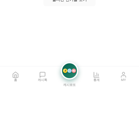
7
21
42
홈
캐시톡
통계
MY
캐시로또