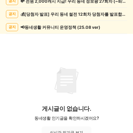
💸 전원 2,000캐시 지급! 우리 동네 정보왕 27회차 (~8/10)
공지
학
게
💰[당첨자 발표] 우리 동네 썰전 12회차 당첨자를 발표합니다!
공지
시
글
목
📢동네생활 커뮤니티 운영정책 (25.08 ver)
공지
록
게시글이 없습니다.
동네생활 인기글을 확인하시겠어요?
실시간 인기글 보기