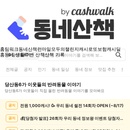
홈
팀워크
동네산책
런마일
모두의챌린지
캐시로또
보험
캐시딜
홈
동네 생활
주변 산책
산책 기록
당산동6가
전체글
공지
인기
동네 일상
동네 정보
맛집 추천
분실
당산동6가
이웃들의
반려동물
이야기
당산동6가
이웃들이 직접 올린
반려동물
이야기를 모아봐요
당
전원 1,000캐시! 🥳 우리 동네 썰전 14회차 OPEN (~8/17)
공지
산
동
6
💰[당첨자 발표] 26회차 우리 동네 정보왕 이벤트 당첨자를 발표합니다!
공지
가
반