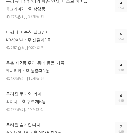
우리동네 냥냥이의 빼꼼 인사, 미소로 이어진 따뜻한 교감
4
상암동
댓글
동그라미7
5개월 전
175
1
0
어쩌다 마주친 길고양이
5
신길제1동
댓글
KR39XBJ
5개월 전
257
6
0
등촌 제2동 우리 동네 동물 기록
4
등촌제2동
댓글
캐시워커
5개월 전
186
4
1
우리집 쿠키와 까미
6
구로제5동
댓글
최여사
5개월 전
177
2
1
우리집 슬기입니다
7
신대방제2동
댓글
🍀예쁜언니🍀