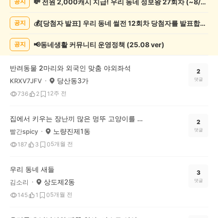
💸 전원 2,000캐시 지급! 우리 동네 정보왕 27회차 (~8/10)
공지
려
동
💰[당첨자 발표] 우리 동네 썰전 12회차 당첨자를 발표합니다!
공지
물
게
시
📢동네생활 커뮤니티 운영정책 (25.08 ver)
공지
글
목
반려동물 2마리와 외국인 맞춤 야외좌석
록
2
당산동3가
댓글
KRXV7JFV
2주 전
736
2
1
집에서 키우는 장난끼 많은 멍뚜 고양이를 소개합니다.
2
노량진제1동
댓글
빨간spicy
5개월 전
187
3
0
우리 동네 새들
3
상도제2동
댓글
김소리
5개월 전
145
1
0