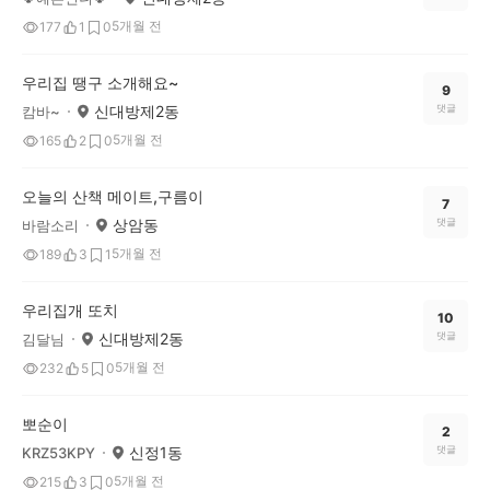
5개월 전
177
1
0
우리집 땡구 소개해요~
9
신대방제2동
댓글
캄바~
5개월 전
165
2
0
오늘의 산책 메이트,구름이
7
상암동
댓글
바람소리
5개월 전
189
3
1
우리집개 또치
10
신대방제2동
댓글
김달님
5개월 전
232
5
0
뽀순이
2
신정1동
댓글
KRZ53KPY
5개월 전
215
3
0