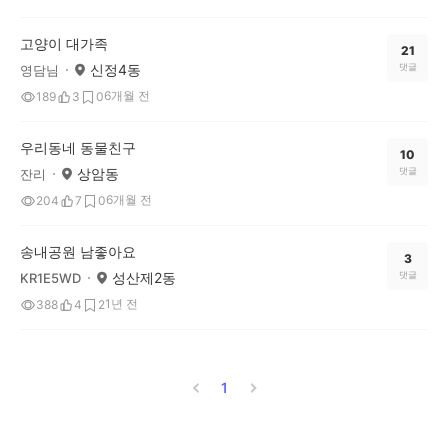
고양이 대가족
21
신정4동
댓글
영담님
6개월 전
189
3
0
우리동네 동물친구
10
상암동
댓글
잔리
6개월 전
204
7
0
송내공원 남좋아요
3
성산제2동
댓글
KR1E5WD
1년 전
388
4
2
1