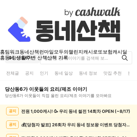
홈
팀워크
동네산책
런마일
모두의챌린지
캐시로또
보험
캐시딜
홈
동네 생활
주변 산책
산책 기록
당산동6가
전체글
공지
인기
동네 일상
동네 정보
맛집 추천
분실
당산동6가
이웃들의
요리/제조
이야기
당산동6가
이웃들이 직접 올린
요리/제조
이야기를 모아봐요
당
전원 1,000캐시! 🥳 우리 동네 썰전 14회차 OPEN (~8/17)
공지
산
동
6
💰[당첨자 발표] 26회차 우리 동네 정보왕 이벤트 당첨자를 발표합니다!
공지
가
요