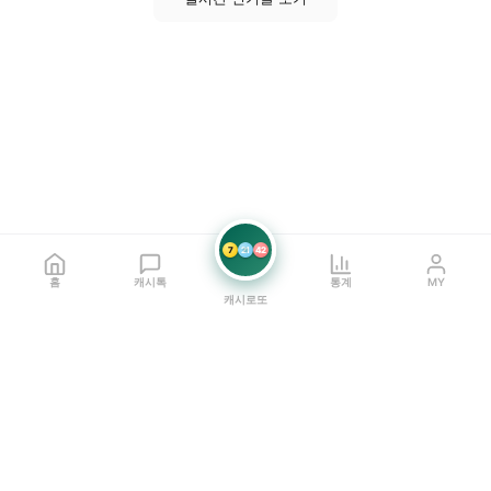
7
21
42
홈
캐시톡
통계
MY
캐시로또