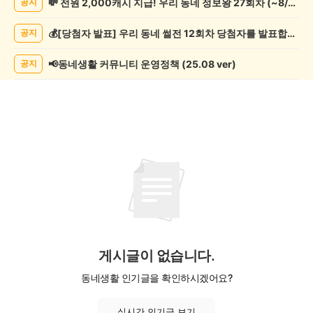
💸 전원 2,000캐시 지급! 우리 동네 정보왕 27회차 (~8/10)
공지
리/
제
💰[당첨자 발표] 우리 동네 썰전 12회차 당첨자를 발표합니다!
공지
조
게
시
📢동네생활 커뮤니티 운영정책 (25.08 ver)
공지
글
목
록
게시글이 없습니다.
동네생활 인기글을 확인하시겠어요?
실시간 인기글 보기