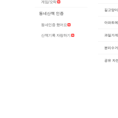
게임/오락
길고양이
동네산책 인증
아파트에
동네인증 했어요
산책기록 자랑하기
과일가게
공유 자