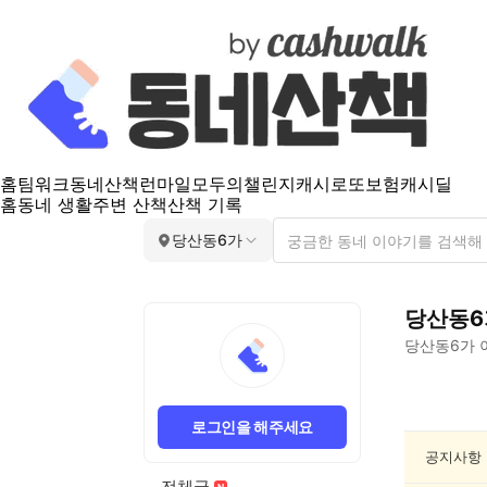
홈
팀워크
동네산책
런마일
모두의챌린지
캐시로또
보험
캐시딜
홈
동네 생활
주변 산책
산책 기록
당산동6가
당산동6
당산동6가
당
산
로그인을 해주세요
동
6
공지사항
가
전체글