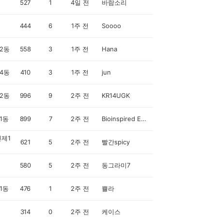
527
1
4일 전
바람소리
444
6
1주 전
Soooo
2동
558
3
1주 전
Hana
4동
410
3
1주 전
jun
2동
996
9
2주 전
KR14UGK
1동
899
7
2주 전
Bioinspired Engineer
제1
621
5
2주 전
빨간spicy
580
5
2주 전
동그라미7
1동
476
1
2주 전
쁄라
314
0
2주 전
케이스