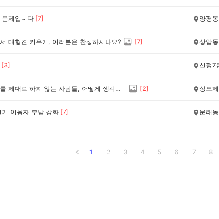
 문제입니다
[
7
]
양평동
서 대형견 키우기, 여러분은 찬성하시나요?
[
7
]
상암동
[
3
]
신정7
분리수거를 제대로 하지 않는 사람들, 어떻게 생각하세요?
[
2
]
상도제
전거 이용자 부담 강화
[
7
]
문래동
1
2
3
4
5
6
7
8