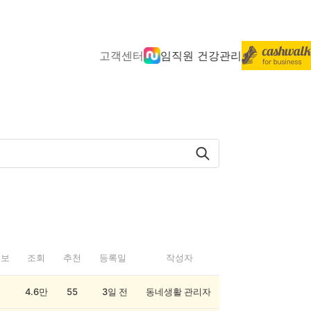
고객센터
임직원 건강관리
정보
조회
추천
등록일
작성자
4.6만
55
3일 전
동네생활 관리자