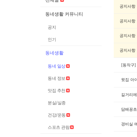
동
네
공지사항
일
동네생활 커뮤니티
상
공지사항
게
공지
시
글
공지사항
인기
목
록
공지사항
동네생활
동네 일상
동네 정보
윗집 아
맛집 추천
길거리에
분실/실종
담배꽁초
건강/운동
경비실 
스포츠 관람