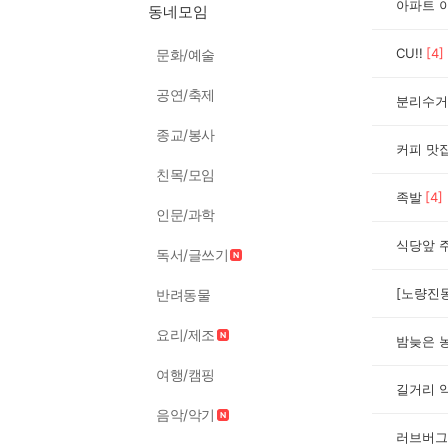
아파트 
동네모임
CU!!
[
4
]
문화/예술
공연/축제
종교/봉사
커피 맛
친목/모임
족발
[
4
]
인문/과학
식당앞 
독서/글쓰기
반려동물
요리/제조
밤늦은 
여행/캠핑
길거리 
음악/악기
러브버그