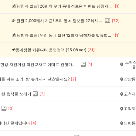
💰[당첨자 발표] 26회차 우리 동네 정보왕 이벤트 당첨자를 발표합니다!
[
1
]
💸 전원 2,000캐시 지급! 우리 동네 정보왕 27회차 (~8/10)
[
72
]
💰[당첨자 발표] 우리 동네 썰전 12회차 당첨자를 발표합니다!
[
1
]
📢동네생활 커뮤니티 운영정책 (25.08 ver)
[
31
]
노량진
[동작구] 한강 자전거길 회전교차로 이대로 괜찮다고 보시나요?(양보 표지는 있지만 위험한 자전거길)
[
1
]
동
이들 뛰는 소리, 밤 늦게까지 괜찮을까요?
[
2
]
상암동
 왠 음식물 쓰레기
[
2
]
고척제
[
3
]
고척제
에어컨 문제입니다
[
4
]
양평동