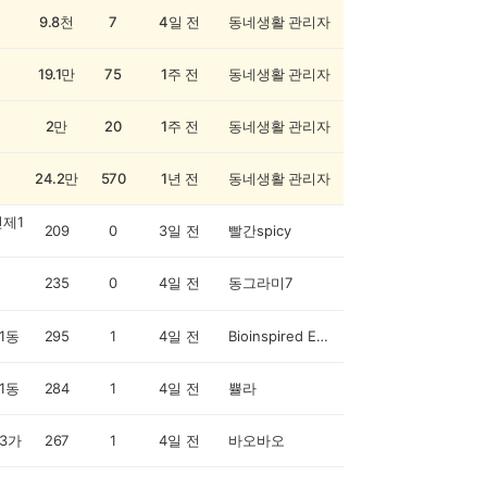
9.8천
7
4일 전
동네생활 관리자
19.1만
75
1주 전
동네생활 관리자
2만
20
1주 전
동네생활 관리자
24.2만
570
1년 전
동네생활 관리자
제1
209
0
3일 전
빨간spicy
235
0
4일 전
동그라미7
1동
295
1
4일 전
Bioinspired Engineer
1동
284
1
4일 전
쁄라
3가
267
1
4일 전
바오바오