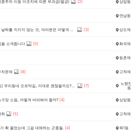
이중주차 이동 미조치에 따른 부과금(벌금)
[
2
]
상암동
연남동
분리수거 날짜를 지키지 않는 것, 여러분은 어떻게 생각하시나요?
[
3
]
상도제
집을 소개합니다
[
5
]
화곡제
등촌제
주차문제
[
8
]
고척제
노량진
[노량진동] 우리동네 오르막길, 이대로 괜찮을까요?(어떤 개선이 필요할까요?)
[
7
]
동
농구장 소음, 어떻게 바라봐야 할까?
[
4
]
상암동
악취
[
5
]
고척제
가 확 줄었는데 그걸 대체하는 곤충들.
[
4
]
목1동