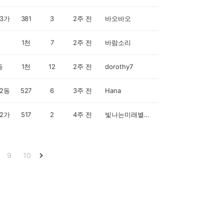
3가
381
3
2주 전
바오바오
1천
7
2주 전
바람소리
동
1천
12
2주 전
dorothy7
2동
527
6
3주 전
Hana
2가
517
2
4주 전
빛나는미래별현자
9
10