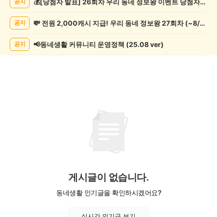
💰[당첨자 발표] 26회차 우리 동네 정보왕 이벤트 당첨자를 발표합니다!
공지
축
제
💸 전원 2,000캐시 지급! 우리 동네 정보왕 27회차 (~8/10)
공지
게
시
글
📢동네생활 커뮤니티 운영정책 (25.08 ver)
공지
목
록
게시글이 없습니다.
동네생활 인기글을 확인하시겠어요?
실시간 인기글 보기