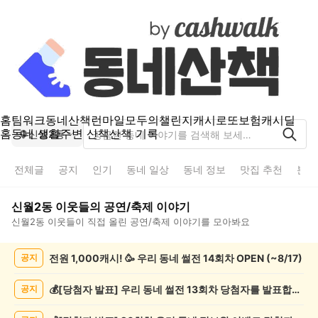
홈
팀워크
동네산책
런마일
모두의챌린지
캐시로또
보험
캐시딜
홈
동네 생활
주변 산책
산책 기록
신월2동
전체글
공지
인기
동네 일상
동네 정보
맛집 추천
분실
신월2동
이웃들의
공연/축제
이야기
신월2동
이웃들이 직접 올린
공연/축제
이야기를 모아봐요
신
전원 1,000캐시! 🥳 우리 동네 썰전 14회차 OPEN (~8/17)
공지
월
2
동
💰[당첨자 발표] 우리 동네 썰전 13회차 당첨자를 발표합니다!
공지
공
연/