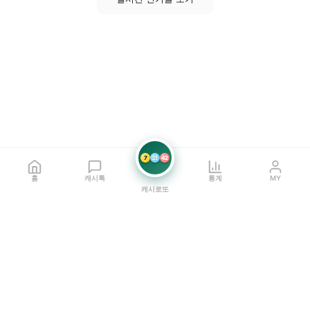
7
21
42
홈
캐시톡
통계
MY
캐시로또