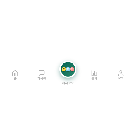
7
21
42
홈
캐시톡
통계
MY
캐시로또