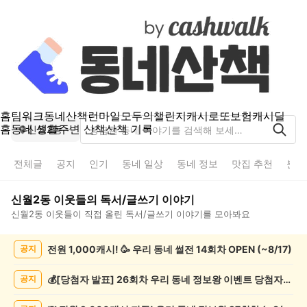
홈
팀워크
동네산책
런마일
모두의챌린지
캐시로또
보험
캐시딜
홈
동네 생활
주변 산책
산책 기록
신월2동
전체글
공지
인기
동네 일상
동네 정보
맛집 추천
분실
신월2동
이웃들의
독서/글쓰기
이야기
신월2동
이웃들이 직접 올린
독서/글쓰기
이야기를 모아봐요
신
전원 1,000캐시! 🥳 우리 동네 썰전 14회차 OPEN (~8/17)
공지
월
2
동
💰[당첨자 발표] 26회차 우리 동네 정보왕 이벤트 당첨자를 발표합니다!
공지
독
서/