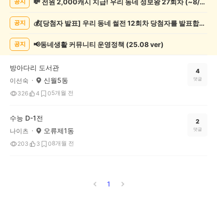
💸 전원 2,000캐시 지급! 우리 동네 정보왕 27회차 (~8/10)
공지
글
쓰
💰[당첨자 발표] 우리 동네 썰전 12회차 당첨자를 발표합니다!
공지
기
게
시
📢동네생활 커뮤니티 운영정책 (25.08 ver)
공지
글
목
방아다리 도서관
록
4
신월5동
댓글
이선숙
5개월 전
326
4
0
수능 D-1전
2
오류제1동
댓글
나이츠
8개월 전
203
3
0
1