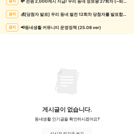
💸 전원 2,000캐시 지급! 우리 동네 정보왕 27회차 (~8/10)
공지
제
조
💰[당첨자 발표] 우리 동네 썰전 12회차 당첨자를 발표합니다!
공지
게
시
글
📢동네생활 커뮤니티 운영정책 (25.08 ver)
공지
목
록
게시글이 없습니다.
동네생활 인기글을 확인하시겠어요?
실시간 인기글 보기