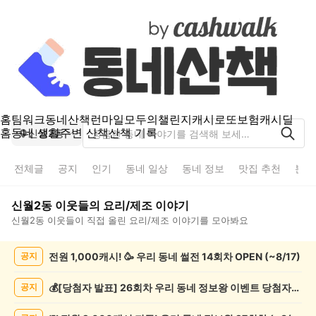
홈
팀워크
동네산책
런마일
모두의챌린지
캐시로또
보험
캐시딜
홈
동네 생활
주변 산책
산책 기록
신월2동
전체글
공지
인기
동네 일상
동네 정보
맛집 추천
분실
신월2동
이웃들의
요리/제조
이야기
신월2동
이웃들이 직접 올린
요리/제조
이야기를 모아봐요
신
전원 1,000캐시! 🥳 우리 동네 썰전 14회차 OPEN (~8/17)
공지
월
2
동
💰[당첨자 발표] 26회차 우리 동네 정보왕 이벤트 당첨자를 발표합니다!
공지
요
리/