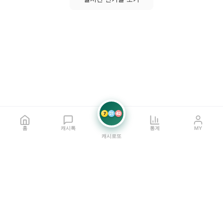
7
21
42
홈
캐시톡
통계
MY
캐시로또