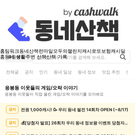
홈
팀워크
동네산책
런마일
모두의챌린지
캐시로또
보험
캐시딜
홈
동네 생활
주변 산책
산책 기록
응봉동
전체글
공지
인기
동네 일상
동네 정보
맛집 추천
분실
응봉동
이웃들의
게임/오락
이야기
응봉동
이웃들이 직접 올린
게임/오락
이야기를 모아봐요
응
전원 1,000캐시! 🥳 우리 동네 썰전 14회차 OPEN (~8/17)
공지
봉
동
게
💰[당첨자 발표] 26회차 우리 동네 정보왕 이벤트 당첨자를 발표합니다!
공지
임/
오