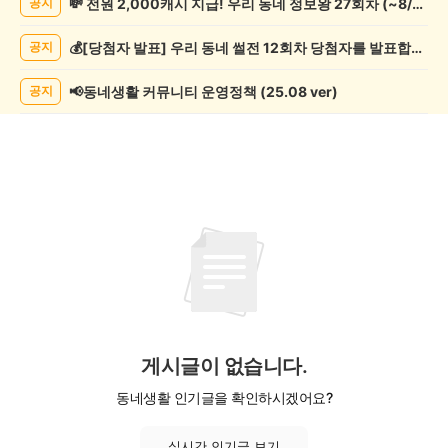
💸 전원 2,000캐시 지급! 우리 동네 정보왕 27회차 (~8/10)
공지
락
게
💰[당첨자 발표] 우리 동네 썰전 12회차 당첨자를 발표합니다!
공지
시
글
목
📢동네생활 커뮤니티 운영정책 (25.08 ver)
공지
록
게시글이 없습니다.
동네생활 인기글을 확인하시겠어요?
실시간 인기글 보기