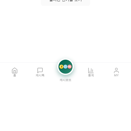
7
21
42
홈
캐시톡
통계
MY
캐시로또