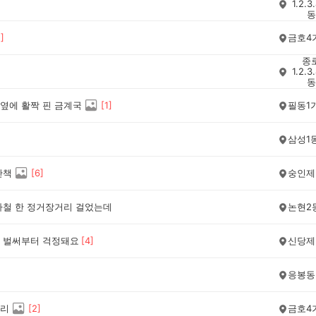
1.2.3
동
1
]
금호4
종
1.2.3
동
옆에 활짝 핀 금계국
[
1
]
필동1
삼성1
산책
[
6
]
숭인제
하철 한 정거장거리 걸었는데
논현2
 벌써부터 걱정돼요
[
4
]
신당제
응봉동
리
[
2
]
금호4