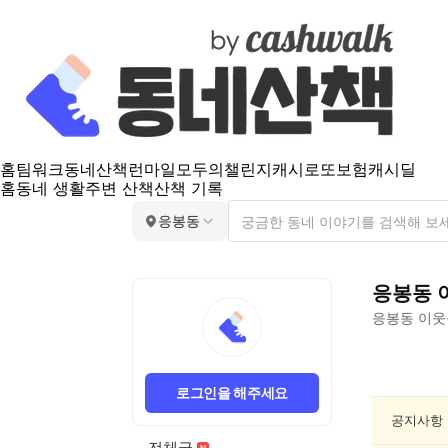
홈
팀워크
동네산책
런마일
모두의챌린지
캐시로또
보험
캐시딜
홈
동네 생활
주변 산책
산책 기록
응봉동
응봉동
응봉동
이웃
응
봉
로그인을 해주세요
동
동
공지사항
네
전체글