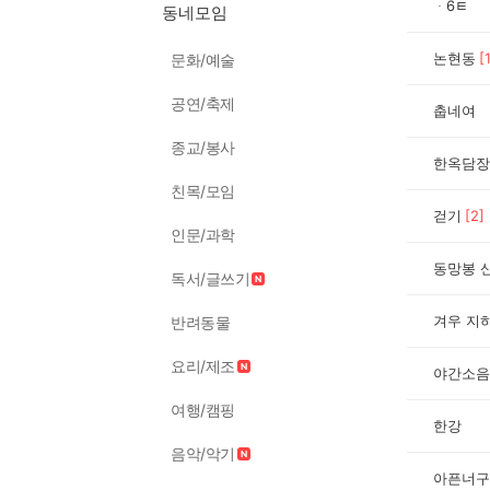
ᆞ6ㅌ
동네모임
논현동
[
문화/예술
공연/축제
춥네여
종교/봉사
한옥담장
친목/모임
걷기
[
2
]
인문/과학
동망봉 
독서/글쓰기
겨우 지
반려동물
요리/제조
야간소음
여행/캠핑
한강
음악/악기
아픈너구