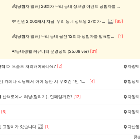
💰[당첨자 발표] 26회차 우리 동네 정보왕 이벤트 당첨자를 발표합니다!
💸 전원 2,000캐시 지급! 우리 동네 정보왕 27회차 (~8/10)
[
65
]
💰[당첨자 발표] 우리 동네 썰전 12회차 당첨자를 발표합니다!
[
1
]
📢동네생활 커뮤니티 운영정책 (25.08 ver)
[
31
]
산책 때 오줌도 처리해야하나요?
[
2
]
자양제
[동네질문] 카페나 식당에서 아이 동반 시 무조건 1인 1메뉴, 이건 문제다 vs 괜찮다?
[
4
]
행당제
원 산책로에서 러닝(달리기), 민폐일까요?
[
12
]
자양제
[
6
]
자양제
은 고양이가 있습니다
[
1
]
다산동
종