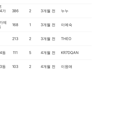
로
.4가
386
2
3개월 전
누누
가제
168
1
3개월 전
이예숙
동
213
2
3개월 전
THEO
4동
111
5
4개월 전
KR7DQAN
3동
103
2
4개월 전
이원애