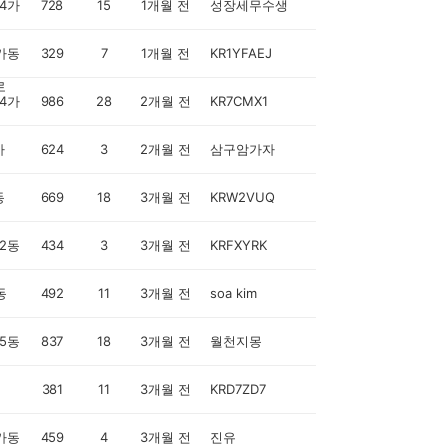
.4가
728
15
1개월 전
성장세무수생
가동
329
7
1개월 전
KR1YFAEJ
로
.4가
986
28
2개월 전
KR7CMX1
가
624
3
2개월 전
삼구암가자
동
669
18
3개월 전
KRW2VUQ
2동
434
3
3개월 전
KRFXYRK
동
492
11
3개월 전
soa kim
5동
837
18
3개월 전
월천지몽
381
11
3개월 전
KRD7ZD7
가동
459
4
3개월 전
진유