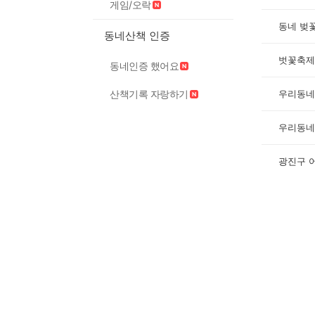
게임/오락
동네 벚
동네산책 인증
벗꽃축제
동네인증 했어요
우리동네
산책기록 자랑하기
우리동네
광진구 