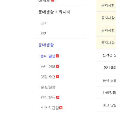
일
상
공지사항
게
동네생활 커뮤니티
시
공지사항
글
공지
목
록
공지사항
인기
공지사항
동네생활
반려견 
동네 일상
동네 정보
맛집 추천
동네 공
분실/실종
카페맛집
건강/운동
애교 많
스포츠 관람