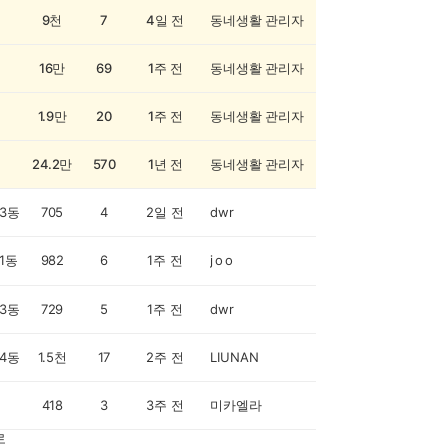
9천
7
4일 전
동네생활 관리자
16만
69
1주 전
동네생활 관리자
1.9만
20
1주 전
동네생활 관리자
24.2만
570
1년 전
동네생활 관리자
3동
705
4
2일 전
dwr
1동
982
6
1주 전
j o o
3동
729
5
1주 전
dwr
4동
1.5천
17
2주 전
LIUNAN
418
3
3주 전
미카엘라
로