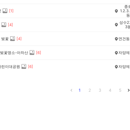
종
꽃
[
1
]
1.2.3
동
성수2
[
4
]
3
 벚꽃
[
4
]
연건동
벚꽃명소-아차산
[
6
]
자양제
어린이대공원
[
6
]
자양제
1
2
3
4
5