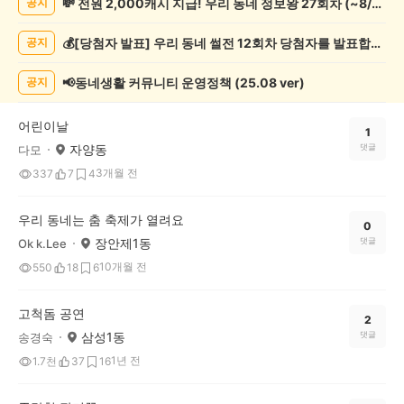
💸 전원 2,000캐시 지급! 우리 동네 정보왕 27회차 (~8/10)
공지
제
게
💰[당첨자 발표] 우리 동네 썰전 12회차 당첨자를 발표합니다!
공지
시
글
목
📢동네생활 커뮤니티 운영정책 (25.08 ver)
공지
록
어린이날
1
자양동
댓글
다모
3개월 전
337
7
4
우리 동네는 춤 축제가 열려요
0
장안제1동
댓글
Ok k.Lee
10개월 전
550
18
6
고척돔 공연
2
삼성1동
댓글
송경숙
1년 전
1.7천
37
16