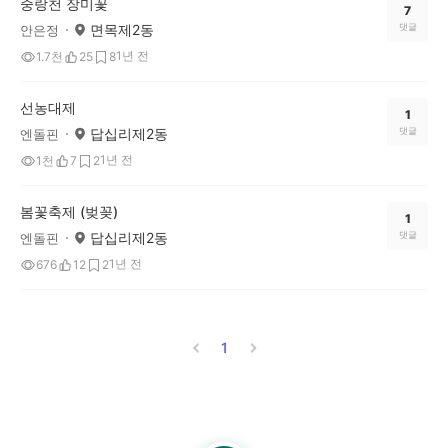
중랑천 장미꽃
7
면목제2동
댓글
안은정
1년 전
1.7천
25
8
선농대제
1
답십리제2동
댓글
엔돌핀
1년 전
1천
7
2
봄꽃축제 (벚꽂)
1
답십리제2동
댓글
엔돌핀
1년 전
676
12
2
1