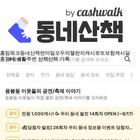
홈
팀워크
동네산책
런마일
모두의챌린지
캐시로또
보험
캐시딜
홈
동네 생활
주변 산책
산책 기록
응봉동
전체글
공지
인기
동네 일상
동네 정보
맛집 추천
분실
응봉동
이웃들의
공연/축제
이야기
응봉동
이웃들이 직접 올린
공연/축제
이야기를 모아봐요
응
전원 1,000캐시! 🥳 우리 동네 썰전 14회차 OPEN (~8/17)
공지
봉
동
공
💰[당첨자 발표] 26회차 우리 동네 정보왕 이벤트 당첨자를 발표합니다!
공지
연/
축