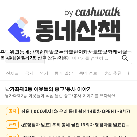
홈
팀워크
동네산책
런마일
모두의챌린지
캐시로또
보험
캐시딜
홈
동네 생활
주변 산책
산책 기록
남가좌제2동
전체글
공지
인기
동네 일상
동네 정보
맛집 추천
분실
남가좌제2동
이웃들의
종교/봉사
이야기
남가좌제2동
이웃들이 직접 올린
종교/봉사
이야기를 모아봐요
남
전원 1,000캐시! 🥳 우리 동네 썰전 14회차 OPEN (~8/17)
공지
가
좌
제
💰[당첨자 발표] 우리 동네 썰전 13회차 당첨자를 발표합니다!
공지
2
동