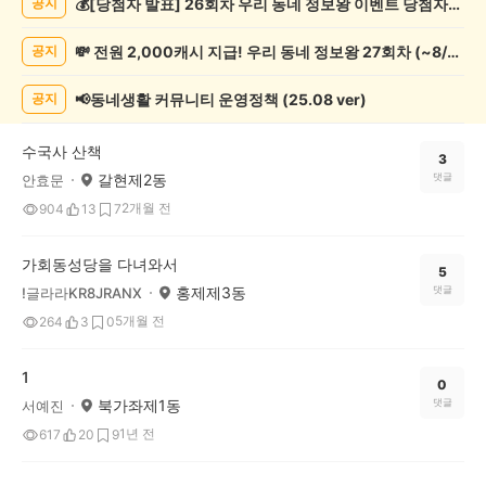
💰[당첨자 발표] 26회차 우리 동네 정보왕 이벤트 당첨자를 발표합니다!
공지
종
교/
💸 전원 2,000캐시 지급! 우리 동네 정보왕 27회차 (~8/10)
공지
봉
사
게
📢동네생활 커뮤니티 운영정책 (25.08 ver)
공지
시
글
수국사 산책
목
3
갈현제2동
댓글
안효문
록
2개월 전
904
13
7
가회동성당을 다녀와서
5
홍제제3동
댓글
!글라라KR8JRANX
5개월 전
264
3
0
1
0
북가좌제1동
댓글
서예진
1년 전
617
20
9