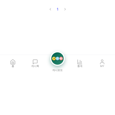
1
7
21
42
홈
캐시톡
통계
MY
캐시로또