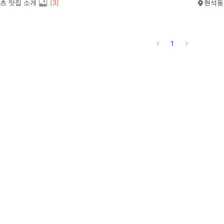
츠 맛집 소개
[
3
]
현석동
1