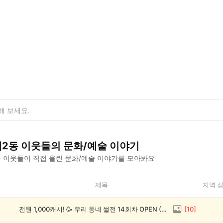
2동
이웃들의
문화/예술
이야기
동
이웃들이 직접 올린
문화/예술
이야기를 모아봐요
제목
지역 
전원 1,000캐시! 🥳 우리 동네 썰전 14회차 OPEN (~8/17)
[
10
]