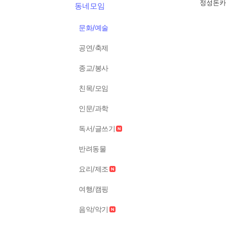
정성돈카
동네모임
문화/예술
공연/축제
종교/봉사
친목/모임
인문/과학
독서/글쓰기
반려동물
요리/제조
여행/캠핑
음악/악기