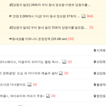
💰[당첨자 발표] 26회차 우리 동네 정보왕 이벤트 당첨자를 발표합니다!
💸 전원 2,000캐시 지급! 우리 동네 정보왕 27회차 (~8/10)
[
64
]
💰[당첨자 발표] 우리 동네 썰전 12회차 당첨자를 발표합니다!
[
1
]
📢동네생활 커뮤니티 운영정책 (25.08 ver)
[
31
]
서계동
상암동
상암 책쉼터스페이스, 마음까지 쉬어가는 힐링 독서 공간
[
6
]
C 문화광장: 도심 속 미디어와 예술의 쉼터
[
8
]
상암동
도서관 다녀왔어요.
[
8
]
불광제
<하품>, 와이파이와 커피가 무료~
[
9
]
합정동