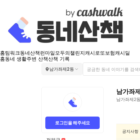
홈
팀워크
동네산책
런마일
모두의챌린지
캐시로또
보험
캐시딜
홈
동네 생활
주변 산책
산책 기록
남가좌제2동
남가좌제
남가좌제2
남
가
로그인을 해주세요
좌
제
공지사항
2
전체글