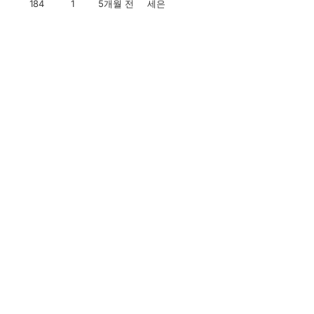
184
1
5개월 전
세은