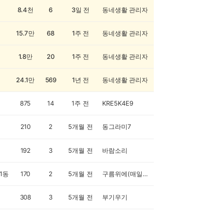
8.4천
6
3일 전
동네생활 관리자
15.7만
68
1주 전
동네생활 관리자
1.8만
20
1주 전
동네생활 관리자
24.1만
569
1년 전
동네생활 관리자
875
14
1주 전
KRE5K4E9
210
2
5개월 전
동그라미7
192
3
5개월 전
바람소리
1동
170
2
5개월 전
구름위에(매일오전중)
308
3
5개월 전
부기우기