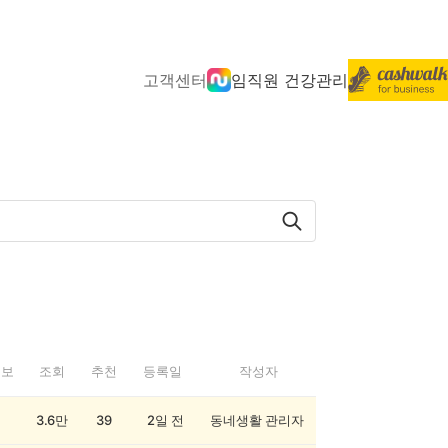
고객센터
임직원 건강관리
정보
조회
추천
등록일
작성자
3.6만
39
2일 전
동네생활 관리자