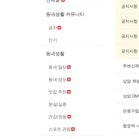
동
문
공지사항
화/
동네생활 커뮤니티
예
공지사항
술
공지
게
시
공지사항
인기
글
목
공지사항
동네생활
록
주변산책
동네 일상
동네 정보
맛집 추천
상암 DM
분실/실종
은평구립
건강/운동
합정역 
스포츠 관람