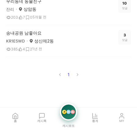
우리동네 동물친구
10
상암동
댓글
잔리
5개월 전
203
7
0
송내공원 남좋아요
3
성산제2동
댓글
KR1E5WD
1년 전
385
4
2
1
7
21
42
홈
캐시톡
통계
MY
캐시로또