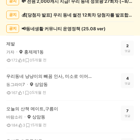
💸 전원 2,000캐시 지급! 우리 동네 정보왕 27회차 (~8/10)
공지
반
려
💰[당첨자 발표] 우리 동네 썰전 12회차 당첨자를 발표합니다!
공지
동
물
게
📢동네생활 커뮤니티 운영정책 (25.08 ver)
공지
시
글
제발
목
2
홍제제1동
댓글
가자
록
5개월 전
172
8
0
우리동네 냥냥이의 빼꼼 인사, 미소로 이어진 따뜻한 교감
4
상암동
댓글
동그라미7
5개월 전
167
1
0
오늘의 산책 메이트,구름이
7
상암동
댓글
바람소리
5개월 전
184
3
1