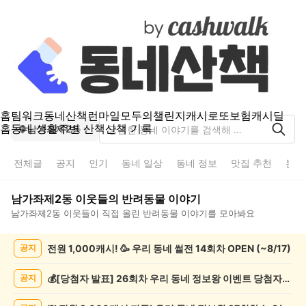
홈
팀워크
동네산책
런마일
모두의챌린지
캐시로또
보험
캐시딜
홈
동네 생활
주변 산책
산책 기록
남가좌제2동
전체글
공지
인기
동네 일상
동네 정보
맛집 추천
분실
남가좌제2동
이웃들의
반려동물
이야기
남가좌제2동
이웃들이 직접 올린
반려동물
이야기를 모아봐요
남
전원 1,000캐시! 🥳 우리 동네 썰전 14회차 OPEN (~8/17)
공지
가
좌
제
💰[당첨자 발표] 26회차 우리 동네 정보왕 이벤트 당첨자를 발표합니다!
공지
2
동