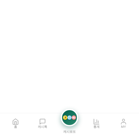
7
21
42
홈
캐시톡
통계
MY
캐시로또