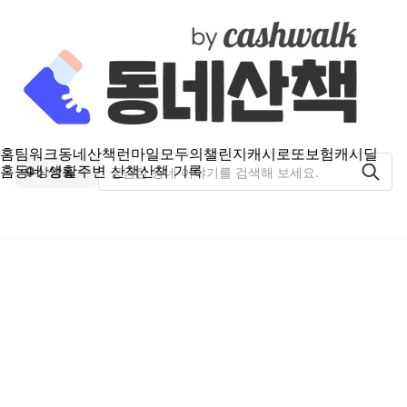
홈
팀워크
동네산책
런마일
모두의챌린지
캐시로또
보험
캐시딜
홈
동네 생활
주변 산책
산책 기록
상암동