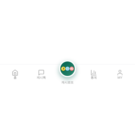
7
21
42
홈
캐시톡
통계
MY
캐시로또