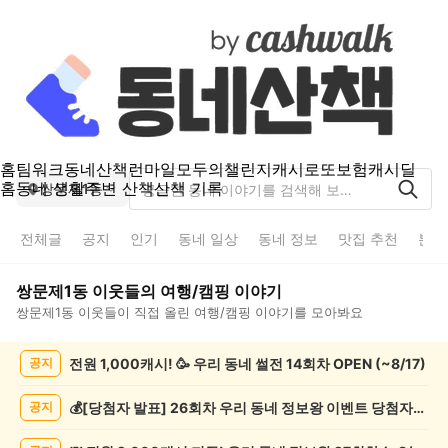
홈
팀워크
동네산책
런마일
모두의챌린지
캐시로또
보험
캐시딜
홈
동네 생활
주변 산책
산책 기록
쌍문제1동
전체글
공지
인기
동네 일상
동네 정보
맛집 추천
분실
쌍문제1동
이웃들의
여행/캠핑
이야기
쌍문제1동
이웃들이 직접 올린
여행/캠핑
이야기를 모아봐요
쌍
전원 1,000캐시! 🥳 우리 동네 썰전 14회차 OPEN (~8/17)
공지
문
제
1
💰[당첨자 발표] 26회차 우리 동네 정보왕 이벤트 당첨자를 발표합니다!
공지
동
여