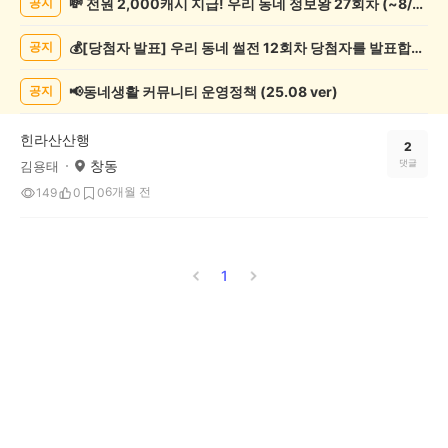
💸 전원 2,000캐시 지급! 우리 동네 정보왕 27회차 (~8/10)
공지
행/
캠
💰[당첨자 발표] 우리 동네 썰전 12회차 당첨자를 발표합니다!
공지
핑
게
시
📢동네생활 커뮤니티 운영정책 (25.08 ver)
공지
글
목
힌라산산행
록
2
창동
댓글
김용태
6개월 전
149
0
0
1