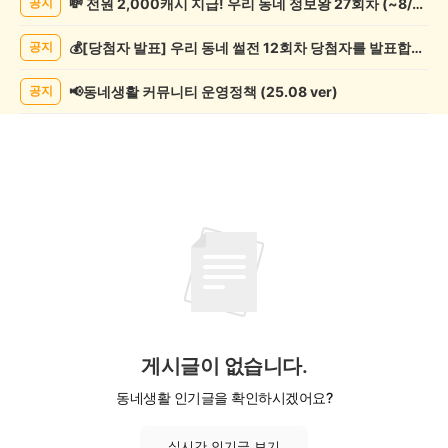
💸 전원 2,000캐시 지급! 우리 동네 정보왕 27회차 (~8/10)
공지
악/
악
💰[당첨자 발표] 우리 동네 썰전 12회차 당첨자를 발표합니다!
공지
기
게
시
📢동네생활 커뮤니티 운영정책 (25.08 ver)
공지
글
목
록
게시글이 없습니다.
동네생활 인기글을 확인하시겠어요?
실시간 인기글 보기