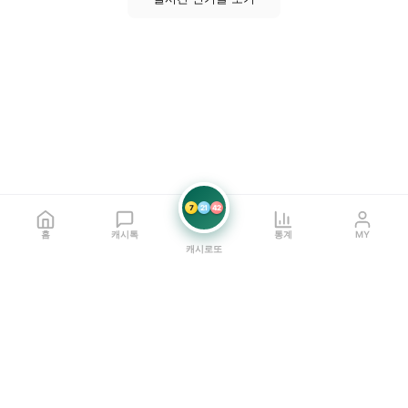
7
21
42
홈
캐시톡
통계
MY
캐시로또