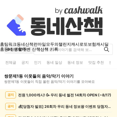
홈
팀워크
동네산책
런마일
모두의챌린지
캐시로또
보험
캐시딜
홈
동네 생활
주변 산책
산책 기록
쌍문제1동
전체글
공지
인기
동네 일상
동네 정보
맛집 추천
분실
쌍문제1동
이웃들의
음악/악기
이야기
쌍문제1동
이웃들이 직접 올린
음악/악기
이야기를 모아봐요
쌍
전원 1,000캐시! 🥳 우리 동네 썰전 14회차 OPEN (~8/17)
공지
문
제
1
💰[당첨자 발표] 26회차 우리 동네 정보왕 이벤트 당첨자를 발표합니다!
공지
동
음