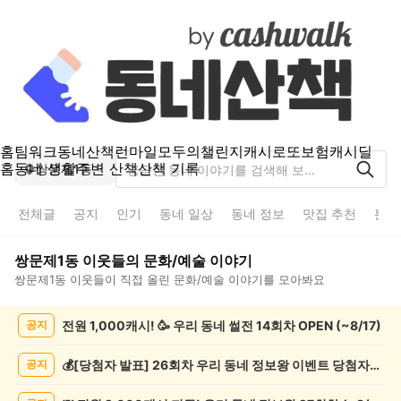
홈
팀워크
동네산책
런마일
모두의챌린지
캐시로또
보험
캐시딜
홈
동네 생활
주변 산책
산책 기록
쌍문제1동
전체글
공지
인기
동네 일상
동네 정보
맛집 추천
분실
쌍문제1동
이웃들의
문화/예술
이야기
쌍문제1동
이웃들이 직접 올린
문화/예술
이야기를 모아봐요
쌍
전원 1,000캐시! 🥳 우리 동네 썰전 14회차 OPEN (~8/17)
공지
문
제
1
💰[당첨자 발표] 26회차 우리 동네 정보왕 이벤트 당첨자를 발표합니다!
공지
동
문