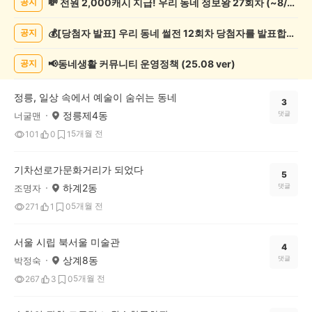
💸 전원 2,000캐시 지급! 우리 동네 정보왕 27회차 (~8/10)
공지
화/
예
💰[당첨자 발표] 우리 동네 썰전 12회차 당첨자를 발표합니다!
공지
술
게
시
📢동네생활 커뮤니티 운영정책 (25.08 ver)
공지
글
목
정릉, 일상 속에서 예술이 숨쉬는 동네
록
3
정릉제4동
댓글
너굴맨
5개월 전
101
0
1
기차선로가문화거리가 되었다
5
하계2동
댓글
조명자
5개월 전
271
1
0
서울 시립 북서울 미술관
4
상계8동
댓글
박정숙
5개월 전
267
3
0