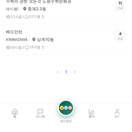
수학의 관한 모든것 노원수학문화관
11
중계2.3동
댓글
레이첼!
5개월 전
334
1
0
베드민턴
4
상계10동
댓글
KR9MGN94
8개월 전
300
3
1
1
7
21
42
홈
캐시톡
통계
MY
캐시로또