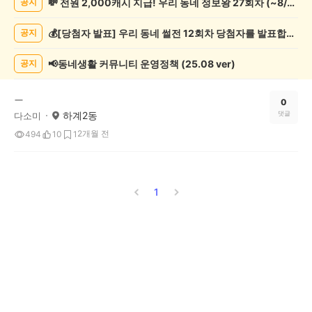
💸 전원 2,000캐시 지급! 우리 동네 정보왕 27회차 (~8/10)
공지
포
츠
💰[당첨자 발표] 우리 동네 썰전 12회차 당첨자를 발표합니다!
공지
관
람
게
📢동네생활 커뮤니티 운영정책 (25.08 ver)
공지
시
글
ㅡ
목
0
하계2동
댓글
다소미
록
2개월 전
494
10
1
1