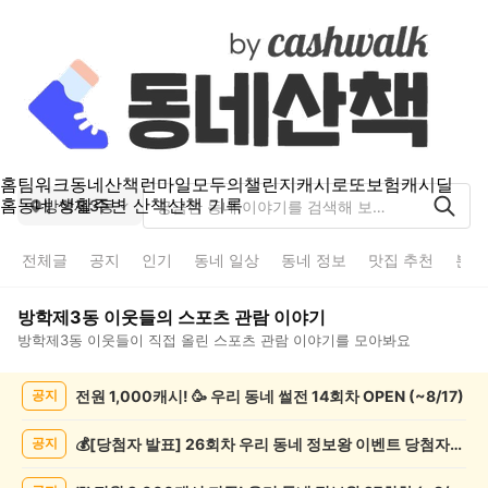
홈
팀워크
동네산책
런마일
모두의챌린지
캐시로또
보험
캐시딜
홈
동네 생활
주변 산책
산책 기록
방학제3동
전체글
공지
인기
동네 일상
동네 정보
맛집 추천
분실
방학제3동
이웃들의
스포츠 관람
이야기
방학제3동
이웃들이 직접 올린
스포츠 관람
이야기를 모아봐요
방
전원 1,000캐시! 🥳 우리 동네 썰전 14회차 OPEN (~8/17)
공지
학
제
3
💰[당첨자 발표] 26회차 우리 동네 정보왕 이벤트 당첨자를 발표합니다!
공지
동
스