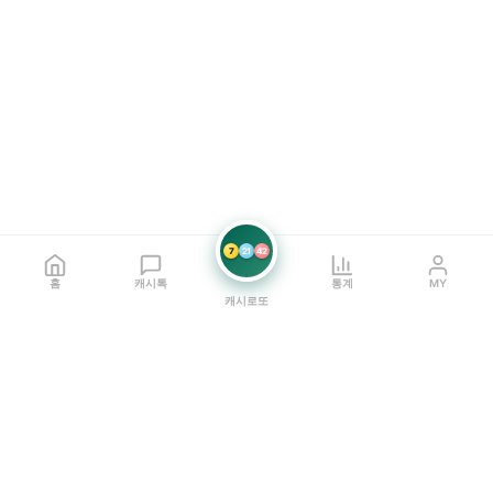
7
21
42
홈
캐시톡
통계
MY
캐시로또