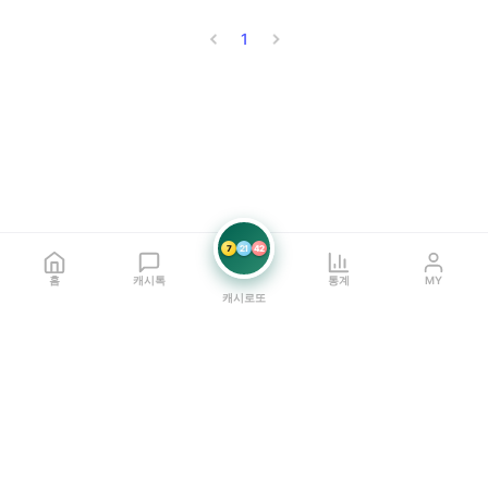
1
7
21
42
홈
캐시톡
통계
MY
캐시로또