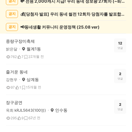
💸 전원 2,000캐시 지급! 우리 동네 정보왕 27회차 (~8/10)
공지
연/
축
💰[당첨자 발표] 우리 동네 썰전 12회차 당첨자를 발표합니다!
공지
제
게
시
📢동네생활 커뮤니티 운영정책 (25.08 ver)
공지
글
목
중량구장미축제
록
12
월계1동
댓글
밝은달
2개월 전
762
7
2
즐거운 동네
2
상계동
댓글
강현우
5개월 전
97
1
1
장구공연
2
인수동
댓글
옥희 kRJL5643(100명)
2년 전
295
9
6