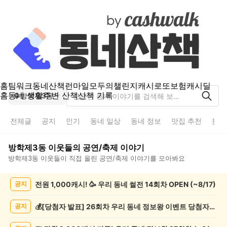
홈
팀워크
동네산책
런마일
모두의챌린지
캐시로또
보험
캐시딜
홈
동네 생활
주변 산책
산책 기록
방학제3동
전체글
공지
인기
동네 일상
동네 정보
맛집 추천
분실
방학제3동
이웃들의
공연/축제
이야기
방학제3동
이웃들이 직접 올린
공연/축제
이야기를 모아봐요
방
전원 1,000캐시! 🥳 우리 동네 썰전 14회차 OPEN (~8/17)
공지
학
제
3
💰[당첨자 발표] 26회차 우리 동네 정보왕 이벤트 당첨자를 발표합니다!
공지
동
공