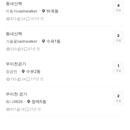
동네산책
4
하계동
댓글
이동자cashwalker
1년 전
872
24
10
동네산책
2
수유1동
댓글
가을꽃cashwalker
1년 전
220
6
0
우이천걷기
1
수유2동
댓글
장금연
1년 전
793
24
11
우이천 걷기
2
창제5동
댓글
화니0626
1년 전
617
18
2