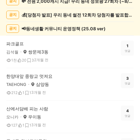
💸 전원 2,000캐시 지급! 우리 동네 정보왕 27회차 (~8/10)
공지
강/
운
💰[당첨자 발표] 우리 동네 썰전 12회차 당첨자를 발표합니다!
공지
동
게
시
📢동네생활 커뮤니티 운영정책 (25.08 ver)
공지
글
목
파크골프
록
1
쌍문제3동
댓글
김석월
2개월 전
1천
20
3
한양대앞 중랑교 멋져요
3
삼양동
댓글
TAEHONG
3개월 전
212
1
1
산에서담배 피는 사람
4
우이동
댓글
모니카
3개월 전
127
1
1