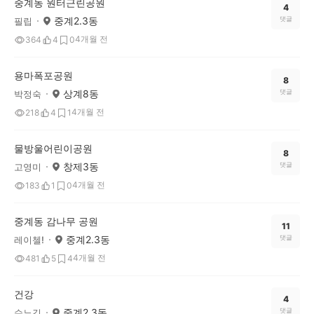
중계동 원터근린공원
4
중계2.3동
댓글
필립
4개월 전
364
4
0
용마폭포공원
8
상계8동
댓글
박정숙
4개월 전
218
4
1
물방울어린이공원
8
창제3동
댓글
고영미
4개월 전
183
1
0
중계동 감나무 공원
11
중계2.3동
댓글
레이첼!
4개월 전
481
5
4
건강
4
중계2.3동
댓글
수뇨깅