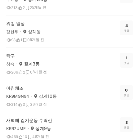
5개월 전
213
2
2
워킹 일상
4
상계동
댓글
강현우
5개월 전
98
1
0
탁구
1
월계3동
댓글
창숙
8개월 전
206
2
0
아침체조
0
상계10동
댓글
KR9MGN94
8개월 전
214
3
3
새벽에 걷기운동 수락산 .
3
상계9동
댓글
KRR7UMF
9개월 전
469
10
4