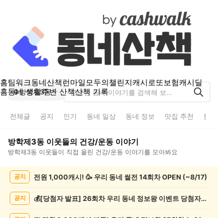
홈
팀워크
동네산책
런마일
모두의챌린지
캐시로또
보험
캐시딜
홈
동네 생활
주변 산책
산책 기록
방학제3동
전체글
공지
인기
동네 일상
동네 정보
맛집 추천
분실
방학제3동
이웃들의
건강/운동
이야기
방학제3동
이웃들이 직접 올린
건강/운동
이야기를 모아봐요
방
전원 1,000캐시! 🥳 우리 동네 썰전 14회차 OPEN (~8/17)
공지
학
제
3
💰[당첨자 발표] 26회차 우리 동네 정보왕 이벤트 당첨자를 발표합니다!
공지
동
건