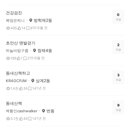
건강검진
0
방학제2동
댓글
복많은찌니
10개월 전
495
14
8
초안산 맨발걷기
2
창제4동
댓글
하늘바람구름
10개월 전
189
1
2
동네산책하고
3
상계2동
댓글
KR4GCPJM
1년 전
1.4천
36
14
동네산책
9
번동
댓글
백황인cashwalker
1년 전
3.1천
49
14